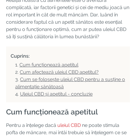
Relația noastră cu alimentele este o aventură
complicată, iar factorii genetici și cei de mediu joacă un
rol important în cât de mult mâncăm. Dar, luând în
considerare faptul că un apetit sănătos este esențial
pentru o funcționare optimă, cum ar putea uleiul CBD
să îți susțină călătoria în lumea bunăstării?
Cuprins:
Cum funcționează apetitul
Cum afectează uleiul CBD apetitul?
Cum se folosește uleiul CBD pentru a susține o
alimentație sănătoasă
Uleiul CBD și apetitul - concluzie
Cum funcționează apetitul
Pentru a înțelege dacă
uleiul CBD
ne poate stimula
pofta de mâncare, mai întâi trebuie să înțelegem ce se