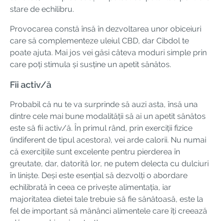
stare de echilibru.
Provocarea constă însă în dezvoltarea unor obiceiuri
care să complementeze uleiul CBD, dar Cibdol te
poate ajuta. Mai jos vei găsi câteva moduri simple prin
care poți stimula și susține un apetit sănătos.
Fii activ/ă
Probabil că nu te va surprinde să auzi asta, însă una
dintre cele mai bune modalității să ai un apetit sănătos
este să fii activ/ă. În primul rând, prin exerciții fizice
(indiferent de tipul acestora), vei arde calorii. Nu numai
că exercițiile sunt excelente pentru pierderea în
greutate, dar, datorită lor, ne putem delecta cu dulciuri
în liniște. Deși este esențial să dezvolți o abordare
echilibrată în ceea ce privește alimentația, iar
majoritatea dietei tale trebuie să fie sănătoasă, este la
fel de important să mănânci alimentele care îți creează