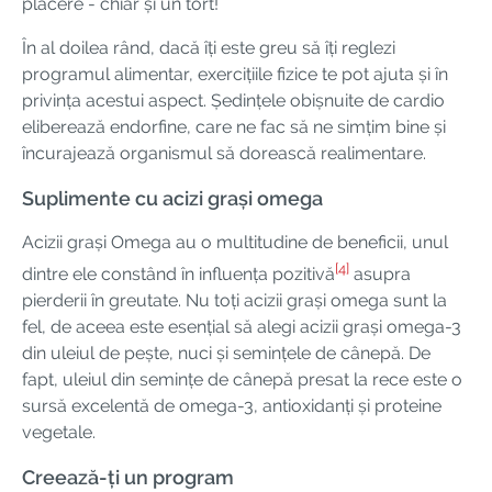
plăcere - chiar și un tort!
În al doilea rând, dacă îți este greu să îți reglezi
programul alimentar, exercițiile fizice te pot ajuta și în
privința acestui aspect. Ședințele obișnuite de cardio
eliberează endorfine, care ne fac să ne simțim bine și
încurajează organismul să dorească realimentare.
Suplimente cu acizi grași omega
Acizii grași Omega au o multitudine de beneficii, unul
[4]
dintre ele constând în influența pozitivă
asupra
pierderii în greutate. Nu toți acizii grași omega sunt la
fel, de aceea este esențial să alegi acizii grași omega-3
din uleiul de pește, nuci și semințele de cânepă. De
fapt, uleiul din semințe de cânepă presat la rece este o
sursă excelentă de omega-3, antioxidanți și proteine ​​
vegetale.
Creează-ți un program