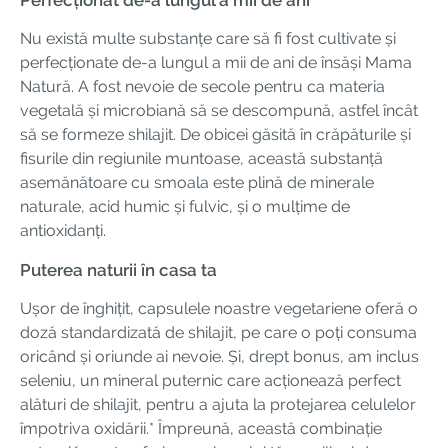
Nu există multe substanțe care să fi fost cultivate și
perfecționate de-a lungul a mii de ani de însăși Mama
Natură. A fost nevoie de secole pentru ca materia
vegetală și microbiană să se descompună, astfel încât
să se formeze shilajit. De obicei găsită în crăpăturile și
fisurile din regiunile muntoase, această substanță
asemănătoare cu smoala este plină de minerale
naturale, acid humic și fulvic, și o mulțime de
antioxidanți.
Puterea naturii în casa ta
Ușor de înghițit, capsulele noastre vegetariene oferă o
doză standardizată de shilajit, pe care o poți consuma
oricând și oriunde ai nevoie. Și, drept bonus, am inclus
seleniu, un mineral puternic care acționează perfect
alături de shilajit, pentru a ajuta la protejarea celulelor
împotriva oxidării.* Împreună, această combinație