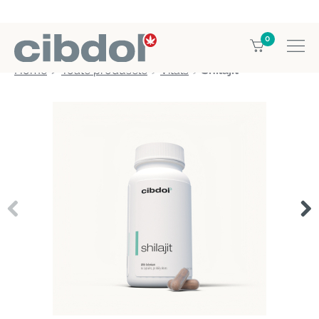
0
Home
Toate produsele
Vitals
Shilajit