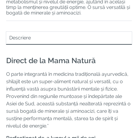
metabolismul și nivelul de energie, ajutând în același
timp la menținerea greutății optime. O sursă versatilă și
bogată de minerale și aminoacizi.
Descriere
Direct de la Mama Natură
O parte integrantă în medicina tradițională ayurvedică,
shilajit este un super-aliment natural și versatil, cu o
influență vastă asupra bunăstării mentale și fizice.
Provenind din regiunile muntoase și îndepărtate ale
Asiei de Sud, această substanță nealterată reprezintă o
sursă bogată de minerale și aminoacizi, care îți va
susține performanța mentală, starea ta de spirit și
nivelul de energie.*
Perfecționat de-a lungul a mii de ani