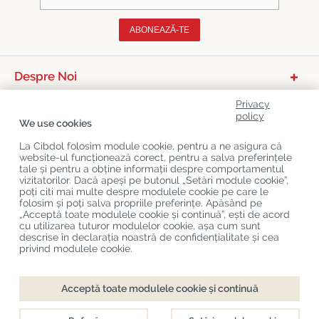
ABONEAZĂ-TE
Despre Noi
Categorii De Produse
Privacy
policy
We use cookies
Serviciu Relații Cu Clienții
La Cibdol folosim module cookie, pentru a ne asigura că
Ultimele Postări Pe Blog
website-ul funcționează corect, pentru a salva preferințele
tale și pentru a obține informații despre comportamentul
vizitatorilor. Dacă apeși pe butonul „Setări module cookie”,
poți citi mai multe despre modulele cookie pe care le
Copyright
©
Cibdol
Last updated 06-08-2026
folosim și poți salva propriile preferințe. Apăsând pe
Cibdol bv
, Handelsweg 1a, 5492NL Sint-Oedenrode, the Netherlands
„Acceptă toate modulele cookie și continuă”, ești de acord
KvK: 76495035 VAT: NL860644923B01
cu utilizarea tuturor modulelor cookie, așa cum sunt
descrise în declarația noastră de confidențialitate și cea
privind modulele cookie.
Finalizare comandă
Adaugă în coș
Acceptă toate modulele cookie și continuă
Disponibil direct