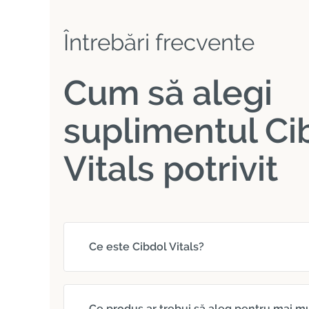
Întrebări frecvente
Cum să alegi
suplimentul Ci
Vitals potrivit
Ce este Cibdol Vitals?
Ce produs ar trebui să aleg pentru mai m