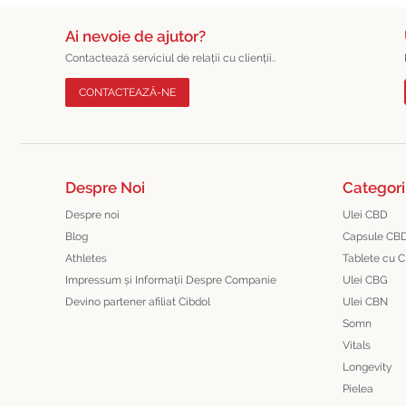
Ai nevoie de ajutor?
Contactează serviciul de relații cu clienții..
CONTACTEAZĂ-NE
Despre Noi
Categori
Despre noi
Ulei CBD
Blog
Capsule CB
Athletes
Tablete cu 
Impressum și Informații Despre Companie
Ulei CBG
Devino partener afiliat Cibdol
Ulei CBN
Somn
Vitals
Longevity
Pielea