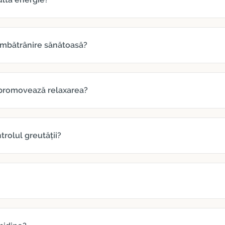
 îmbătrânire sănătoasă?
i promovează relaxarea?
trolul greutății?