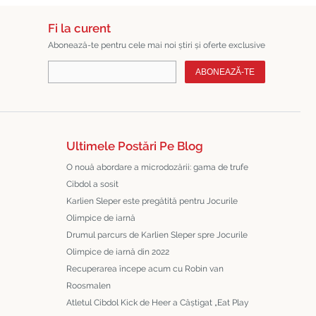
Fi la curent
Abonează-te pentru cele mai noi știri și oferte exclusive
ABONEAZĂ-TE
Ultimele Postări Pe Blog
O nouă abordare a microdozării: gama de trufe
Cibdol a sosit
Karlien Sleper este pregătită pentru Jocurile
Olimpice de iarnă
Drumul parcurs de Karlien Sleper spre Jocurile
Olimpice de iarnă din 2022
Recuperarea începe acum cu Robin van
Roosmalen
Atletul Cibdol Kick de Heer a Câștigat „Eat Play