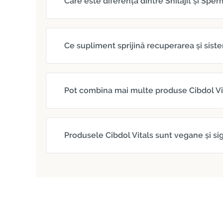
Care este diferența dintre Shilajit și Spe
Ce supliment sprijină recuperarea și sist
Pot combina mai multe produse Cibdol Vi
Produsele Cibdol Vitals sunt vegane și sig