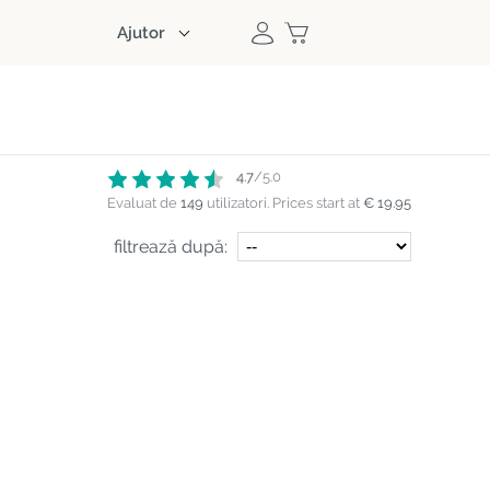
Ajutor
4.7
/5.0
Evaluat de
149
utilizatori.
Prices start at
€ 19.95
filtrează după: