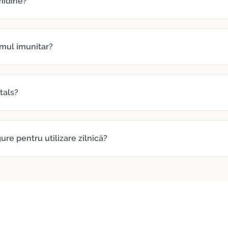
rmidine?
emul imunitar?
tals?
ure pentru utilizare zilnică?