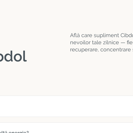
Află care supliment Cibdo
nevoilor tale zilnice — f
recuperare, concentrare 
bdol
ultă energie?