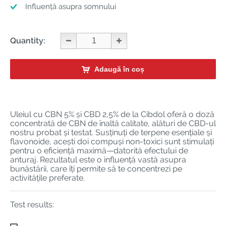
Influență asupra somnului
Quantity:
Adaugă în coș
Uleiul cu CBN 5% și CBD 2,5% de la Cibdol oferă o doză
concentrată de CBN de înaltă calitate, alături de CBD-ul
nostru probat și testat. Susținuți de terpene esențiale și
flavonoide, acești doi compuși non-toxici sunt stimulați
pentru o eficiență maximă—datorită efectului de
anturaj. Rezultatul este o influență vastă asupra
bunăstării, care îți permite să te concentrezi pe
activitățile preferate.
Test results: