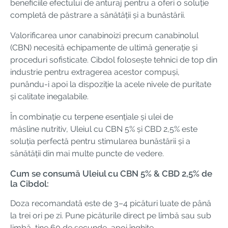
beneficiile efectului de anturaj pentru a oferi o soluție
completă de păstrare a sănătății și a bunăstării.
Valorificarea unor canabinoizi precum canabinolul
(CBN) necesită echipamente de ultimă generație și
proceduri sofisticate. Cibdol folosește tehnici de top din
industrie pentru extragerea acestor compuși,
punându-i apoi la dispoziție la acele nivele de puritate
și calitate inegalabile.
În combinație cu terpene esențiale și ulei de
măsline nutritiv, Uleiul cu CBN 5% și CBD 2,5% este
soluția perfectă pentru stimularea bunăstării și a
sănătății din mai multe puncte de vedere.
Cum se consumă Uleiul cu CBN 5% & CBD 2,5% de
la Cibdol:
Doza recomandată este de 3–4 picături luate de până
la trei ori pe zi. Pune picăturile direct pe limbă sau sub
limbă, ține 60 de secunde, apoi înghite.