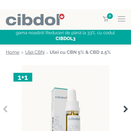
0
CUMPĂRĂ 3, PLĂTEȘTE PENTRU 2
CBD produse
din
gama noastră! Reduceri de până la 33%, cu codul:
CIBDOL3
Home
Ulei CBN
Ulei cu CBN 5% & CBD 2,5%