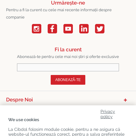
Urmărește-ne
Pentru a fi la curent cu cele mai recente informații despre
companie
Fi la curent
Abonează-te pentru cele mai noi știri și oferte exclusive
ABONEAZĂ-TE
Despre Noi
Categorii De Produse
Privacy
policy
We use cookies
Serviciu Relații Cu Clienții
La Cibdol folosim module cookie, pentru a ne asigura că
Ultimele Postări Pe Blog
website-ul funcționează corect, pentru a salva preferințele