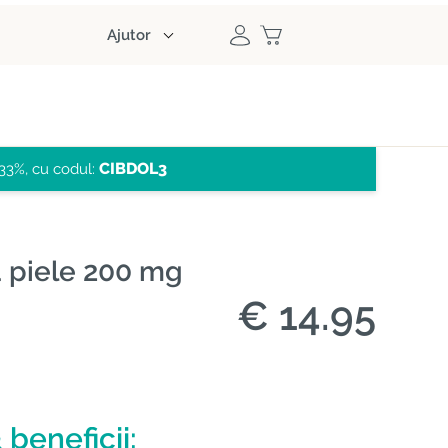
Ajutor
CIBDOL3
33%, cu codul:
 piele 200 mg
€ 14.95
 beneficii: