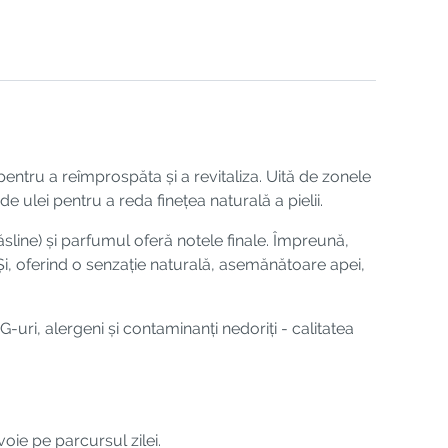
entru a reîmprospăta și a revitaliza. Uită de zonele
e ulei pentru a reda finețea naturală a pielii.
sline) și parfumul oferă notele finale. Împreună,
 Și, oferind o senzație naturală, asemănătoare apei,
-uri, alergeni și contaminanți nedoriți - calitatea
oie pe parcursul zilei.