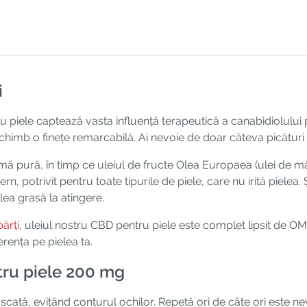
i
 piele captează vasta influență terapeutică a canabidiolului p
schimb o finețe remarcabilă. Ai nevoie de doar câteva picături d
mă pură, în timp ce uleiul de fructe Olea Europaea (ulei de mă
 potrivit pentru toate tipurile de piele, care nu irită pielea.
lea grasă la atingere.
ărți
, uleiul nostru CBD pentru piele este complet lipsit de OMG
ferența pe pielea ta.
tru piele 200 mg
cată, evitând conturul ochilor. Repetă ori de câte ori este nev