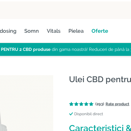
dosing
Somn
Vitals
Pielea
Oferte
 PENTRU 2
CBD produse
din gama noastră! Reduceri de până la 
Ulei CBD pentru
(293)
Rate product
Disponibil direct
Caracteristici &