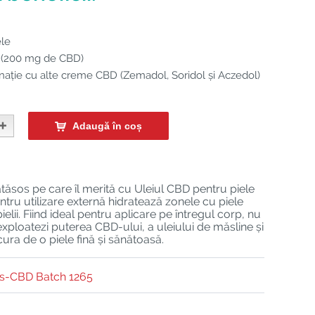
ele
D (200 mg de CBD)
inație cu alte creme CBD (Zemadol, Soridol și Aczedol)
Adaugă în coș
mătăsos pe care îl merită cu Uleiul CBD pentru piele
ntru utilizare externă hidratează zonele cu piele
ielii. Fiind ideal pentru aplicare pe întregul corp, nu
exploatezi puterea CBD-ului, a uleiului de măsline și
ura de o piele fină și sănătoasă.
bs-CBD Batch 1265