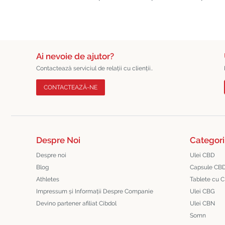
Ai nevoie de ajutor?
Contactează serviciul de relații cu clienții..
CONTACTEAZĂ-NE
Despre Noi
Categori
Despre noi
Ulei CBD
Blog
Capsule CB
Athletes
Tablete cu 
Impressum și Informații Despre Companie
Ulei CBG
Devino partener afiliat Cibdol
Ulei CBN
Somn