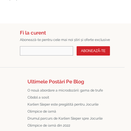
Fi la curent
Abonează-te pentru cele mai noi știri și oferte exclusive
ABONEAZĂ-TE
Ultimele Postări Pe Blog
O nouă abordare a microdozării: gama de trufe
Cibdol a sosit
Karlien Sleper este pregătită pentru Jocurile
Olimpice de iarnă
Drumul parcurs de Karlien Sleper spre Jocurile
Olimpice de iarnă din 2022