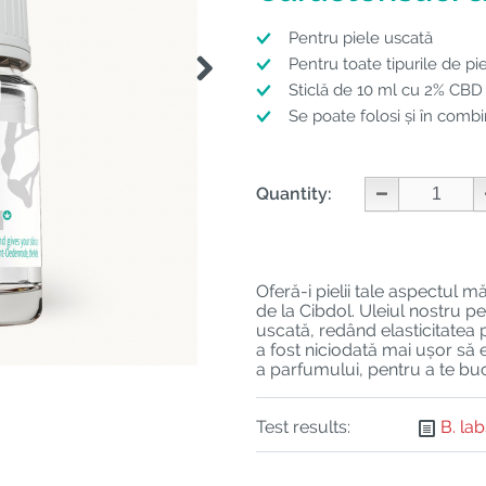
Pentru piele uscată
Pentru toate tipurile de pi
Sticlă de 10 ml cu 2% CB
Se poate folosi și în comb
Quantity:
Oferă-i pielii tale aspectul 
de la Cibdol. Uleiul nostru pe
uscată, redând elasticitatea p
a fost niciodată mai ușor să 
a parfumului, pentru a te buc
Test results:
B. la