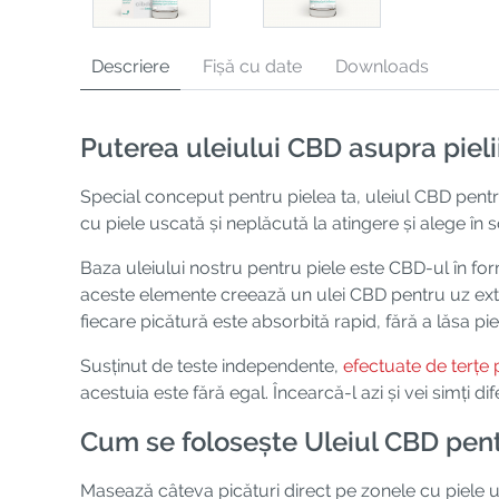
Descriere
Fișă cu date
Downloads
Puterea uleiului CBD asupra pieli
Special conceput pentru pielea ta, uleiul CBD pentru
cu piele uscată și neplăcută la atingere și alege în 
Baza uleiului nostru pentru piele este CBD-ul în for
aceste elemente creează un ulei CBD pentru uz extern,
fiecare picătură este absorbită rapid, fără a lăsa pie
Susținut de teste independente,
efectuate de terțe p
acestuia este fără egal. Încearcă-l azi și vei simți di
Cum se folosește Uleiul CBD pen
Masează câteva picături direct pe zonele cu piele us