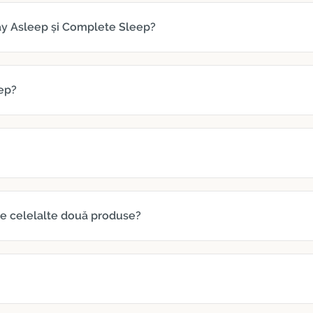
tay Asleep și Complete Sleep?
eep?
de celelalte două produse?