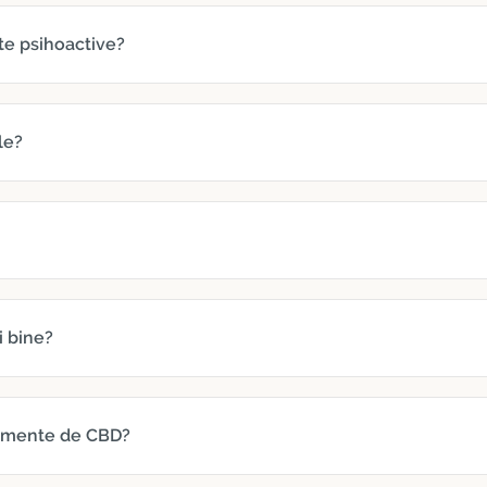
te psihoactive?
le?
i bine?
limente de CBD?