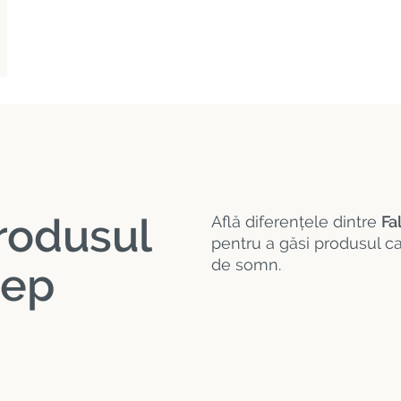
rodusul
Află diferențele dintre
Fa
pentru a găsi produsul ca
de somn.
eep