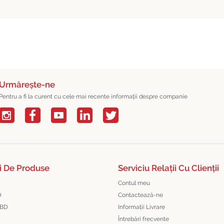
Urmărește-ne
Pentru a fi la curent cu cele mai recente informații despre companie
i De Produse
Serviciu Relații Cu Clienții
Contul meu
D
Contactează-ne
CBD
Informații Livrare
Întrebări frecvente