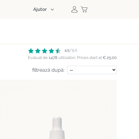
Ajutor
4.5
/5.0
Evaluat de
1478
utilizatori.
Prices start at
€ 25.00
filtrează după: