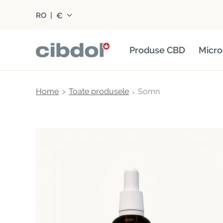
€
RO
|
Produse CBD
Micro
Home
Toate produsele
Somn