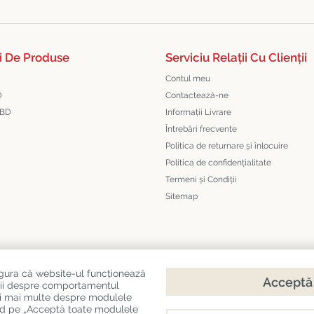
i De Produse
Serviciu Relații Cu Clienții
Contul meu
D
Contactează-ne
CBD
Informații Livrare
Întrebări frecvente
Politica de returnare și înlocuire
Politica de confidențialitate
Termeni și Condiții
Sitemap
igura că website-ul funcționează
Acceptă 
mații despre comportamentul
citi mai multe despre modulele
ds
sând pe „Acceptă toate modulele