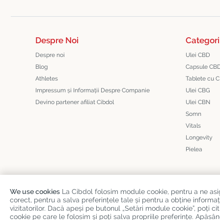
Despre Noi
Categori
Despre noi
Ulei CBD
Blog
Capsule CB
Athletes
Tablete cu 
Impressum și Informații Despre Companie
Ulei CBG
Devino partener afiliat Cibdol
Ulei CBN
Somn
Vitals
Longevity
Pielea
We use cookies
La Cibdol folosim module cookie, pentru a ne as
corect, pentru a salva preferințele tale și pentru a obține infor
Copyright
©
Cibdol
Last updated 07-08-2026
vizitatorilor. Dacă apeși pe butonul „Setări module cookie”, poți 
Cibdol bv
, Handelsweg 1a, 5492NL Sint-Oedenrode, the Netherlan
cookie pe care le folosim și poți salva propriile preferințe. Apă