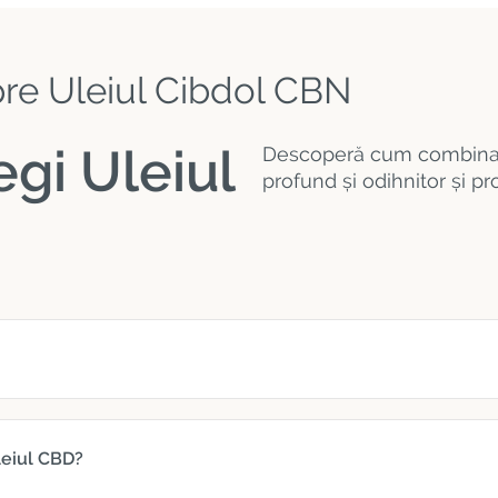
pre Uleiul Cibdol CBN
egi Uleiul
Descoperă cum combinaț
profund și odihnitor și p
leiul CBD?