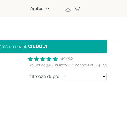
Ajutor
CIBDOL3
33%, cu codul:
4.9
/5.0
Evaluat de
336
utilizatori.
Prices start at
€ 44.95
filtrează după: