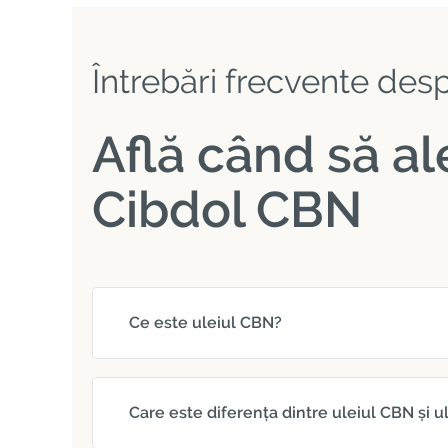
Întrebări frecvente des
Află când să al
Cibdol CBN
Ce este uleiul CBN?
Care este diferența dintre uleiul CBN și u