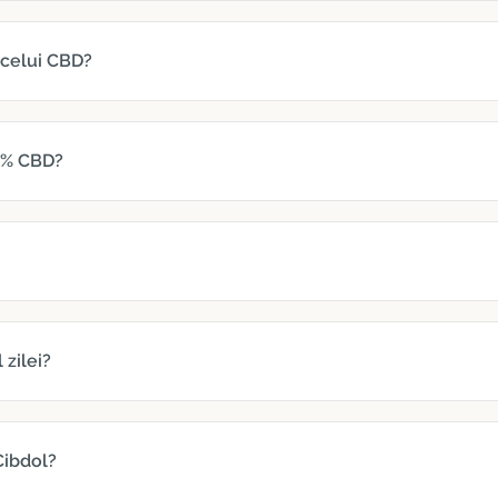
 celui CBD?
5% CBD?
zilei?
Cibdol?