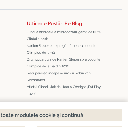
Ultimele Postări Pe Blog
O nouă abordare a microdozării: gama de trufe
Cibdol a sosit
Karlien Sleper este pregătită pentru Jocurile
Olimpice de iarnă
Drumul parcurs de Karlien Sleper spre Jocurile
Olimpice de iarnă din 2022
Recuperarea începe acum cu Robin van
Roosmalen
Atletul Cibdol Kick de Heer a Câștigat „Eat Play
Love”
toate modulele cookie și continuă