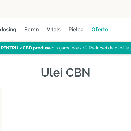
dosing
Somn
Vitals
Pielea
Oferte
 PENTRU 2
CBD produse
din gama noastră! Reduceri de până la 
Ulei CBN