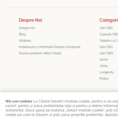
Despre Noi
Categori
Despre noi
Ulei CBD
Blog
Capsule CB
Athletes
Tablete cu 
Impressum și Informații Despre Companie
Ulei CBG
Devino partener afiliat Cibdol
Ulei CBN
Somn
Vitals
Longevity
Pielea
We use cookies
La Cibdol folosim module cookie, pentru a ne as
corect, pentru a salva preferințele tale și pentru a obține infor
Copyright
©
Cibdol
Last updated 06-08-2026
vizitatorilor. Dacă apeși pe butonul „Setări module cookie”, poți 
cookie pe care le folosim și poți salva propriile preferințe. Apă
Cibdol bv
, Handelsweg 1a, 5492NL Sint-Oedenrode, the Netherlan