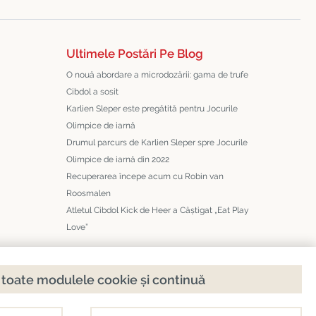
Ultimele Postări Pe Blog
O nouă abordare a microdozării: gama de trufe
Cibdol a sosit
Karlien Sleper este pregătită pentru Jocurile
Olimpice de iarnă
Drumul parcurs de Karlien Sleper spre Jocurile
Olimpice de iarnă din 2022
Recuperarea începe acum cu Robin van
Roosmalen
Atletul Cibdol Kick de Heer a Câștigat „Eat Play
Love”
toate modulele cookie și continuă