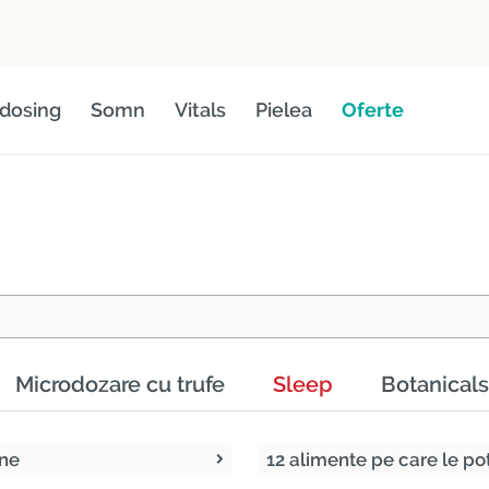
dosing
Somn
Vitals
Pielea
Oferte
Microdozare cu trufe
Sleep
Botanicals
ine
12 alimente pe care le p