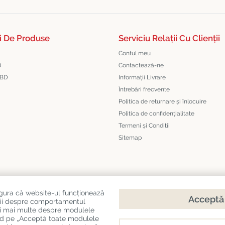
i De Produse
Serviciu Relații Cu Clienții
Contul meu
D
Contactează-ne
CBD
Informații Livrare
Întrebări frecvente
Politica de returnare și înlocuire
Politica de confidențialitate
Termeni și Condiții
Sitemap
igura că website-ul funcționează
Acceptă 
mații despre comportamentul
citi mai multe despre modulele
sând pe „Acceptă toate modulele
ds