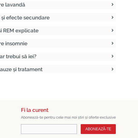
pre lavandă
re și efecte secundare
și REM explicate
pre insomnie
r trebui să iei?
auze și tratament
Fi la curent
Abonează-te pentru cele mai noi știri și oferte exclusive
ABONEAZĂ-TE