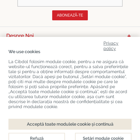
ABONEAZĂ-TE
Despre Noi
Privacy
Categorii De Produse
policy
We use cookies
Serviciu Relații Cu Clienții
La Cibdol folosim module cookie, pentru a ne asigura că
website-ul funcționează corect, pentru a salva preferințele
Ultimele Postări Pe Blog
tale și pentru a obține informații despre comportamentul
vizitatorilor. Dacă apeși pe butonul „Setări module cookie”,
poți citi mai multe despre modulele cookie pe care le
folosim și poți salva propriile preferințe. Apăsând pe
Copyright
©
Cibdol
Last updated 07-08-2026
„Acceptă toate modulele cookie și continuă”, ești de acord
Cibdol bv
, Handelsweg 1a, 5492NL Sint-Oedenrode, the Netherlands
cu utilizarea tuturor modulelor cookie, așa cum sunt
KvK: 76495035 VAT: NL860644923B01
descrise în declarația noastră de confidențialitate și cea
privind modulele cookie.
Acceptă toate modulele cookie și continuă
Refuză
Setări module cookie