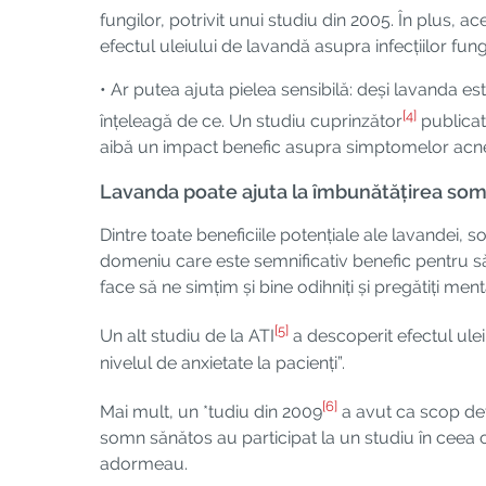
fungilor, potrivit unui studiu din 2005. În plus, a
efectul uleiului de lavandă asupra infecțiilor fun
• Ar putea ajuta pielea sensibilă: deși lavanda e
[4]
înțeleagă de ce. Un studiu cuprinzător
publicat
aibă un impact benefic asupra simptomelor acneei,
Lavanda poate ajuta la îmbunătățirea som
Dintre toate beneficiile potențiale ale lavandei, s
domeniu care este semnificativ benefic pentru să
face să ne simțim și bine odihniți și pregătiți men
[5]
Un alt studiu de la ATI
a descoperit efectul ule
nivelul de anxietate la pacienți”.
[6]
Mai mult, un *tudiu din 2009
a avut ca scop dete
somn sănătos au participat la un studiu în ceea 
adormeau.