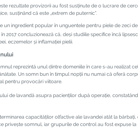
ceste rezultate provizorii au fost susținute de o lucrare de cer
gice, susținând că este „extrem de puternic”.
ste un ingredient popular în unguentele pentru piele de zeci de
 în 2017 concluzionează că, deși studiile specifice încă lipse
 eczemelor și inflamației pielii.
nului
omnul reprezintă unul dintre domeniile în care s-au realizat cel
nătate. Un somn bun în timpul nopții nu numai că oferă corpu
tal pentru provocări viitoare.
iului de lavandă asupra pacienților după operație, constatând 
rminarea capacităților olfactive ale lavandei atât la bărbați, 
ce privește somnul, iar grupurile de control au fost expuse la