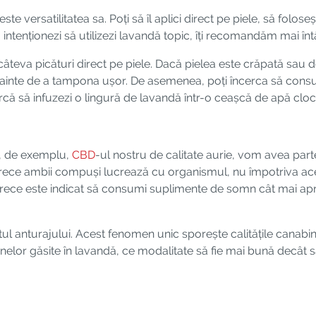
te versatilitatea sa. Poți să îl aplici direct pe piele, să folo
 intenționezi să utilizezi lavandă topic, îți recomandăm mai înt
ci câteva picături direct pe piele. Dacă pielea este crăpată sau
inte de a tampona ușor. De asemenea, poți încerca să consu
rcă să infuzezi o lingură de lavandă într-o ceașcă de apă cloco
e, de exemplu,
CBD
-ul nostru de calitate aurie, vom avea parte
arece ambii compuși lucrează cu organismul, nu împotriva ace
ce este indicat să consumi suplimente de somn cât mai apr
tul anturajului. Acest fenomen unic sporește calitățile canabin
penelor găsite în lavandă, ce modalitate să fie mai bună decât