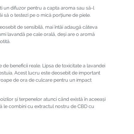
sești un difuzor pentru a capta aroma sau să-l
âi să o testezi pe o mică porțiune de piele.
 deosebit de sensibilă, mai întâi adaugă câteva
mi lavandă pe cale orală, deși are o aromă
tită.
 de beneficii reale. Lipsa de toxicitate a lavandei
stuia. Acest lucru este deosebit de important
oape de ora de culcare pentru un impact
oizilor și terpenelor atunci când există în aceeași
 să le combini cu extractul nostru de CBD cu