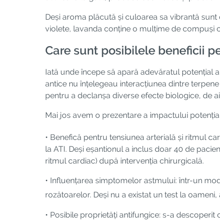
Deși aroma plăcută și culoarea sa vibrantă sunt 
violete, lavanda conține o mulțime de compuși c
Care sunt posibilele beneficii 
Iată unde începe să apară adevăratul potențial al l
antice nu înțelegeau interacțiunea dintre terpen
pentru a declanșa diverse efecte biologice, de aici
Mai jos avem o prezentare a impactului potențial 
• Benefică pentru tensiunea arterială și ritmul ca
la ATI. Deși eșantionul a inclus doar 40 de pacien
ritmul cardiac) după intervenția chirurgicală.
• Influențarea simptomelor astmului: într-un mod
rozătoarelor. Deși nu a existat un test la oameni,
• Posibile proprietăți antifungice: s-a descoperit 