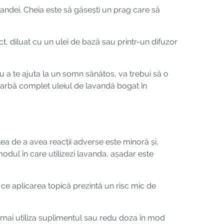
andei. Cheia este să găsești un prag care să
t, diluat cu un ulei de bază sau printr-un difuzor
u a te ajuta la un somn sănătos, va trebui să o
oarbă complet uleiul de lavandă bogat în
ea de a avea reacții adverse este minoră și,
odul în care utilizezi lavanda, așadar este
ce aplicarea topică prezintă un risc mic de
u mai utiliza suplimentul sau redu doza în mod