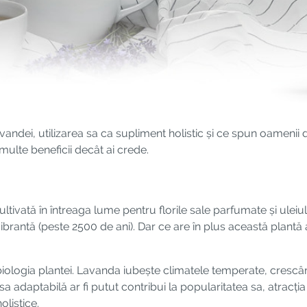
avandei, utilizarea sa ca supliment holistic și ce spun oamenii d
ulte beneficii decât ai crede.
ltivată în întreaga lume pentru florile sale parfumate și uleiu
vibrantă (peste 2500 de ani). Dar ce are în plus această plantă
iologia plantei. Lavanda iubește climatele temperate, crescâ
sa adaptabilă ar fi putut contribui la popularitatea sa, atracți
olistice.