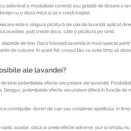
ă cu adevărat o modalitate corectă sau greșită de dozare a lav
 începi cu o doză mică și să o crești treptat.
care este o singură picătură de ulei de lavandă aplicat direc
l acesteia, poți crește doza, câte o picătură pe rând.
, depinde de tine. Dacă folosești lavandă în mod special pentr
inte de culcare. În acest fel, corpul tău va avea timp să abs
sibile ale lavandei?
e bine potențialele efecte secundare ale lavandei. Posibilitat
 Desigur, potențialele efecte secundare diferă în funcție de m
 constipație, dureri de cap sau creșterea apetitului, în timp 
r rapid, așadar, dacă ai unele efecte adverse, pur și simplu n