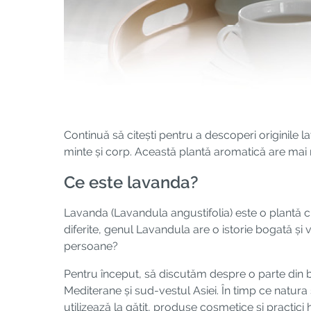
Continuă să citești pentru a descoperi originile l
minte și corp. Această plantă aromatică are mai m
Ce este lavanda?
Lavanda (Lavandula angustifolia) este o plantă cu
diferite, genul Lavandula are o istorie bogată și 
persoane?
Pentru început, să discutăm despre o parte din b
Mediterane și sud-vestul Asiei. În timp ce natura 
utilizează la gătit, produse cosmetice și practici h