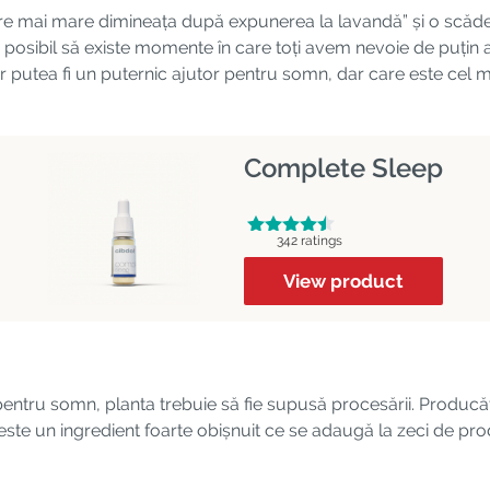
goare mai mare dimineața după expunerea la lavandă” și o scăd
e posibil să existe momente în care toți avem nevoie de puțin
 putea fi un puternic ajutor pentru somn, dar care este cel m
Complete Sleep
342 ratings
View product
 pentru somn, planta trebuie să fie supusă procesării. Producăto
este un ingredient foarte obișnuit ce se adaugă la zeci de pr