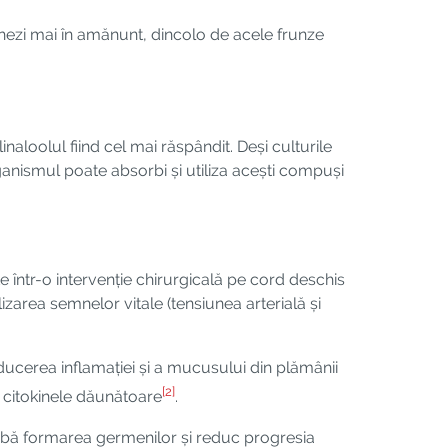
ghezi mai în amănunt, dincolo de acele frunze
naloolul fiind cel mai răspândit. Deși culturile
ganismul poate absorbi și utiliza acești compuși
e într-o intervenție chirurgicală pe cord deschis
izarea semnelor vitale (tensiunea arterială și
ducerea inflamației și a mucusului din plămânii
[2]
i citokinele dăunătoare
.
 inhibă formarea germenilor și reduc progresia