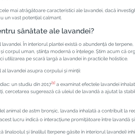
cele mai atrăgătoare caracteristici ale lavandei, dacă investi
u un vast potențial calmant.
pentru sănătate ale lavandei?
avandei. În interiorul plantei există o abundență de terpene, li
e și corpul uman, știința modernă o înțelege. Știm acum că or
 utilizarea pe scară largă a lavandei în practicile holistice.
al lavandei asupra corpului și minții:
[1]
rdiac: un studiu din 2017
a examinat efectele lavandei inhalat
ți, cercetarea sugerează că uleiul de lavandă a ajutat la stabil
el animal de astm bronșic, lavanda inhalată a contribuit la re
 acest lucru indică o interacțiune promițătoare între lavandă ș
că linaloolul și linalilul (terpene găsite în interiorul lavandei)