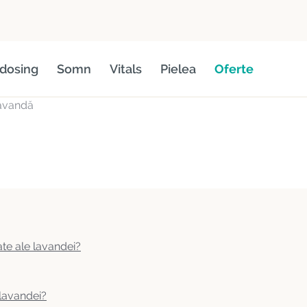
dosing
Somn
Vitals
Pielea
Oferte
lavandă
ate ale lavandei?
 lavandei?