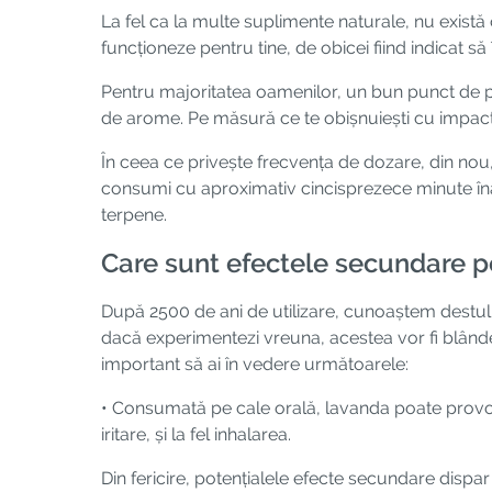
La fel ca la multe suplimente naturale, nu exist
funcționeze pentru tine, de obicei fiind indicat să
Pentru majoritatea oamenilor, un bun punct de ple
de arome. Pe măsură ce te obișnuiești cu impactu
În ceea ce privește frecvența de dozare, din nou
consumi cu aproximativ cincisprezece minute îna
terpene.
Care sunt efectele secundare po
După 2500 de ani de utilizare, cunoaștem destul d
dacă experimentezi vreuna, acestea vor fi blânde.
important să ai în vedere următoarele:
• Consumată pe cale orală, lavanda poate provoca
iritare, și la fel inhalarea.
Din fericire, potențialele efecte secundare dispa