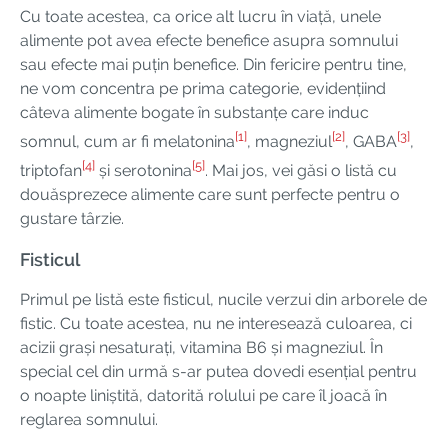
Cu toate acestea, ca orice alt lucru în viață, unele
alimente pot avea efecte benefice asupra somnului
sau efecte mai puțin benefice. Din fericire pentru tine,
ne vom concentra pe prima categorie, evidențiind
câteva alimente bogate în substanțe care induc
[1]
[2]
[3]
somnul, cum ar fi melatonina
, magneziul
, GABA
,
[4]
[5]
triptofan
și serotonina
. Mai jos, vei găsi o listă cu
douăsprezece alimente care sunt perfecte pentru o
gustare târzie.
Fisticul
Primul pe listă este fisticul, nucile verzui din arborele de
fistic. Cu toate acestea, nu ne interesează culoarea, ci
acizii grași nesaturați, vitamina B6 și magneziul. În
special cel din urmă s-ar putea dovedi esențial pentru
o noapte liniștită, datorită rolului pe care îl joacă în
reglarea somnului.