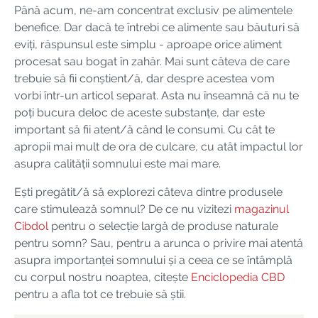
Până acum, ne-am concentrat exclusiv pe alimentele
benefice. Dar dacă te întrebi ce alimente sau băuturi să
eviți, răspunsul este simplu - aproape orice aliment
procesat sau bogat în zahăr. Mai sunt câteva de care
trebuie să fii conștient/ă, dar despre acestea vom
vorbi într-un articol separat. Asta nu înseamnă că nu te
poți bucura deloc de aceste substanțe, dar este
important să fii atent/ă când le consumi. Cu cât te
apropii mai mult de ora de culcare, cu atât impactul lor
asupra calității somnului este mai mare.
Ești pregătit/ă să explorezi câteva dintre produsele
care stimulează somnul? De ce nu vizitezi
magazinul
Cibdol
pentru o selecție largă de produse naturale
pentru somn? Sau, pentru a arunca o privire mai atentă
asupra importanței somnului și a ceea ce se întâmplă
cu corpul nostru noaptea, citește
Enciclopedia CBD
pentru a afla tot ce trebuie să știi.