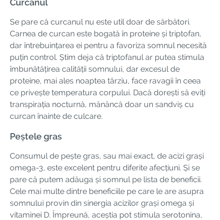
Curcanul
Se pare că curcanul nu este util doar de sărbători.
Carnea de curcan este bogată în proteine și triptofan,
dar întrebuințarea ei pentru a favoriza somnul necesită
puțin control. Știm deja că triptofanul ar putea stimula
îmbunătățirea calității somnului, dar excesul de
proteine, mai ales noaptea târziu, face ravagii în ceea
ce privește temperatura corpului. Dacă dorești să eviți
transpirația nocturnă, mănâncă doar un sandviș cu
curcan înainte de culcare.
Peștele gras
Consumul de pește gras, sau mai exact, de acizi grași
omega-3, este excelent pentru diferite afecțiuni. Și se
pare că putem adăuga și somnul pe lista de beneficii.
Cele mai multe dintre beneficiile pe care le are asupra
somnului provin din sinergia acizilor grași omega și
vitaminei D. Împreună, aceștia pot stimula serotonina,