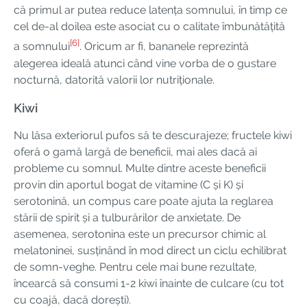
că primul ar putea reduce latența somnului, în timp ce
cel de-al doilea este asociat cu o calitate îmbunătățită
[6]
a somnului
. Oricum ar fi, bananele reprezintă
alegerea ideală atunci când vine vorba de o gustare
nocturnă, datorită valorii lor nutriționale.
Kiwi
Nu lăsa exteriorul pufos să te descurajeze; fructele kiwi
oferă o gamă largă de beneficii, mai ales dacă ai
probleme cu somnul. Multe dintre aceste beneficii
provin din aportul bogat de vitamine (C și K) și
serotonină, un compus care poate ajuta la reglarea
stării de spirit și a tulburărilor de anxietate. De
asemenea, serotonina este un precursor chimic al
melatoninei, susținând în mod direct un ciclu echilibrat
de somn-veghe. Pentru cele mai bune rezultate,
încearcă să consumi 1-2 kiwi înainte de culcare (cu tot
cu coajă, dacă dorești).