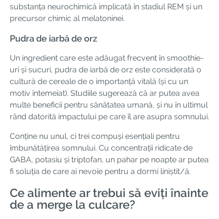
substanța neurochimică implicată în stadiul REM și un
precursor chimic al melatoninei.
Pudra de iarbă de orz
Un ingredient care este adăugat frecvent în smoothie-
uri și sucuri, pudra de iarbă de orz este considerată o
cultură de cereale de o importanță vitală (și cu un
motiv întemeiat). Studiile sugerează că ar putea avea
multe beneficii pentru sănătatea umană, și nu în ultimul
rând datorită impactului pe care îl are asupra somnului.
Conține nu unul, ci trei compuși esențiali pentru
îmbunătățirea somnului. Cu concentrații ridicate de
GABA, potasiu și triptofan, un pahar pe noapte ar putea
fi soluția de care ai nevoie pentru a dormi liniștit/ă.
Ce alimente ar trebui să eviți înainte
de a merge la culcare?