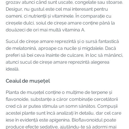
grozav atunci când sunt uscate, congelate sau stoarse.
Desigur, nu gustul este cel mai interesant pentru
oameni, ci nutrienții și vitaminele. În comparație cu
cireșele dulci, soiul de cireșe amare conține până la
douăzeci de ori mai multă vitamina A.
Sucul de cireșe amare reprezintă și o sursă fantastică
de melatonină, aproape ca nucile și migdalele. Dacă
preferi să bei ceva înainte de culcare, în loc să mănânci,
atunci sucul de cireșe amare reprezintă alegerea
ideală.
Ceaiul de mușețel
Planta de mușețel conține o mulțime de terpene și
flavonoide, substanțe a căror combinație cercetătorii
cred că ar putea stimula un somn sănătos. Compușii
acestei plante sunt încă analizați în detaliu, dar cel care
iese în evidență este apigenina. Bioflavonoidul poate
produce efecte sedative, ajutându-te să adormi mai