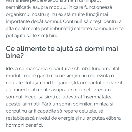
Alimentele pe care le consumăm un impact
semnificativ asupra modului în care funcționează
organismul nostru și nu există multe funcții mai
importante decât somnul. Continuă să citești pentru a
afla ce alimente pot îmbunătăți calitatea somnului și te
pot ajuta să te simți bine.
Ce alimente te ajută să dormi mai
bine?
Ideea că mâncarea și băutura schimbă fundamental
modul în care gândim și ne simțim nu reprezintă o
noutate. Totuși, când te gândești la impactul pe care îl
au anumite alimente asupra unor funcții precum
somnul, începi să simți cu adevărat însemnătatea
acestei afirmații. Fără un somn odihnitor, mintea și
corpul nu ar fi capabile să repare celulele, să
restabilească nivelul de energie și nu ar putea elibera
hormoni benefici.