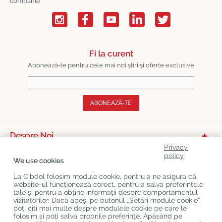
companie
Fi la curent
Abonează-te pentru cele mai noi știri și oferte exclusive
ABONEAZĂ-TE
Despre Noi
Privacy
Categorii De Produse
policy
We use cookies
Serviciu Relații Cu Clienții
La Cibdol folosim module cookie, pentru a ne asigura că
website-ul funcționează corect, pentru a salva preferințele
Ultimele Postări Pe Blog
tale și pentru a obține informații despre comportamentul
vizitatorilor. Dacă apeși pe butonul „Setări module cookie”,
poți citi mai multe despre modulele cookie pe care le
folosim și poți salva propriile preferințe. Apăsând pe
Copyright
©
Cibdol
Last updated 10-08-2026