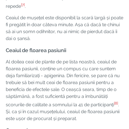
[7]
repede
.
Ceaiul de mușețel este disponibil la scară largă și poate
fi pregătit în doar câteva minute. Așa că dacă te chinui
să ai un somn odihnitor, nu ai nimic de pierdut dacă îi
dai o șansă.
Ceaiul de floarea pasiunii
Al doilea ceai de plante de pe lista noastră, ceaiul de
floarea pasiunii, conține un compus cu care suntem
deja familiarizați - apigenina. Din fericire, se pare că nu
trebuie să bei mult ceai de floarea pasiunii pentru a
beneficia de efectele sale. O ceașcă seara, timp de o
săptămână, a fost suficientă pentru a îmbunătăți
[8]
scorurile de calitate a somnului la 41 de participanți
.
Și, ca și în cazul mușețelului, ceaiul de floarea pasiunii
este ușor de procurat și preparat.