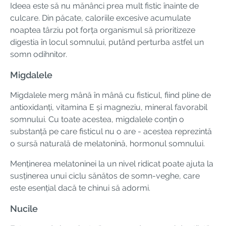
Ideea este să nu mănânci prea mult fistic înainte de
culcare. Din păcate, caloriile excesive acumulate
noaptea târziu pot forța organismul să prioritizeze
digestia în locul somnului, putând perturba astfel un
somn odihnitor.
Migdalele
Migdalele merg mână în mână cu fisticul, fiind pline de
antioxidanți, vitamina E și magneziu, mineral favorabil
somnului. Cu toate acestea, migdalele conțin o
substanță pe care fisticul nu o are - acestea reprezintă
o sursă naturală de melatonină, hormonul somnului.
Menținerea melatoninei la un nivel ridicat poate ajuta la
susținerea unui ciclu sănătos de somn-veghe, care
este esențial dacă te chinui să adormi.
Nucile