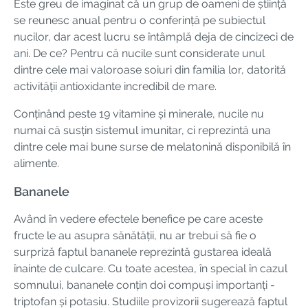
Este greu de imaginat că un grup de oameni de știință
se reunesc anual pentru o conferință pe subiectul
nucilor, dar acest lucru se întâmplă deja de cincizeci de
ani. De ce? Pentru că nucile sunt considerate unul
dintre cele mai valoroase soiuri din familia lor, datorită
activității antioxidante incredibil de mare.
Conținând peste 19 vitamine și minerale, nucile nu
numai că susțin sistemul imunitar, ci reprezintă una
dintre cele mai bune surse de melatonină disponibilă în
alimente.
Bananele
Având în vedere efectele benefice pe care aceste
fructe le au asupra sănătății, nu ar trebui să fie o
surpriză faptul bananele reprezintă gustarea ideală
înainte de culcare. Cu toate acestea, în special în cazul
somnului, bananele conțin doi compuși importanți -
triptofan și potasiu. Studiile provizorii sugerează faptul