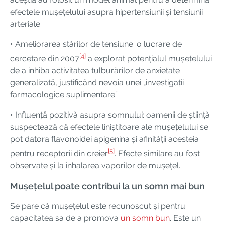
efectele mușețelului asupra hipertensiunii și tensiunii
arteriale.
• Ameliorarea stărilor de tensiune: o lucrare de
[4]
cercetare din 2007
a explorat potențialul mușețelului
de a inhiba activitatea tulburărilor de anxietate
generalizată, justificând nevoia unei „investigații
farmacologice suplimentare”.
• Influență pozitivă asupra somnului: oamenii de știință
suspectează că efectele liniștitoare ale mușețelului se
pot datora flavonoidei apigenina și afinității acesteia
[5]
pentru receptorii din creier
. Efecte similare au fost
observate și la inhalarea vaporilor de mușețel.
Mușețelul poate contribui la un somn mai bun
Se pare că mușețelul este recunoscut și pentru
capacitatea sa de a promova
un somn bun
. Este un