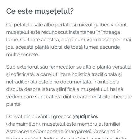
Ce este mușețelul?
Cu petalele sale albe perlate și miezul galben vibrant,
mușețelul este recunoscut instantaneu în întreaga
lume. Cu toate acestea, după cum vom descoperi mai
jos, această plantă iubită de toată lumea ascunde
multe secrete.
Sub exteriorul său fermecător se află o plantă versatilă
și sofisticată, a cărei utilizare holistică tradițională și
netradițională este bine documentată. Înainte de a
discuta despre latura științifică a mușețelului, hai să
vedem care sunt câteva dintre caracteristicile cheie ale
plantei.
Derivat din cuvântul grecesc χαμαίμηλον
(khamaimēlon), mușețelul este membru al familiei
Asteraceae/Compositae (margarete). Crescând în
Europa de Vest, India și Asia de Vest, acesta se simte