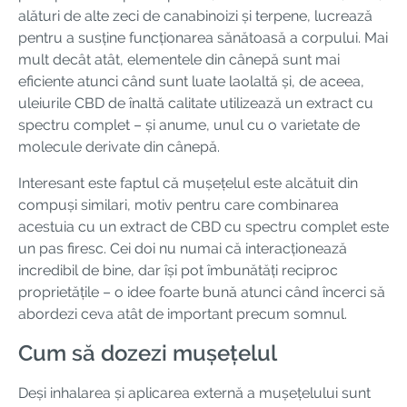
alături de alte zeci de canabinoizi și terpene, lucrează
pentru a susține funcționarea sănătoasă a corpului. Mai
mult decât atât, elementele din cânepă sunt mai
eficiente atunci când sunt luate laolaltă și, de aceea,
uleiurile CBD de înaltă calitate utilizează un extract cu
spectru complet – și anume, unul cu o varietate de
molecule derivate din cânepă.
Interesant este faptul că mușețelul este alcătuit din
compuși similari, motiv pentru care combinarea
acestuia cu un extract de CBD cu spectru complet este
un pas firesc. Cei doi nu numai că interacționează
incredibil de bine, dar își pot îmbunătăți reciproc
proprietățile – o idee foarte bună atunci când încerci să
abordezi ceva atât de important precum somnul.
Cum să dozezi mușețelul
Deși inhalarea și aplicarea externă a mușețelului sunt