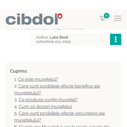
0
Home
Education
Tot ce trebuie să știi despre mușețel
Author:
Luke Sholl
octombrie 21a, 2025
Cuprins:
Ce este mușețelul?
Care sunt posibilele efecte benefice ale
mușețelului?
Ce produse conțin mușețel?
Cum să dozezi mușețelul
Care sunt posibilele efecte secundare ale
mușețelului?
Concluzie: Mușețelul are în spate secole de