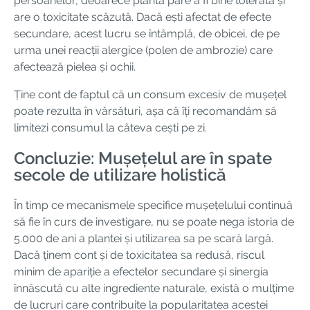
persoanelor, deoarece planta pare a fi bine tolerată și
are o toxicitate scăzută. Dacă ești afectat de efecte
secundare, acest lucru se întâmplă, de obicei, de pe
urma unei reacții alergice (polen de ambrozie) care
afectează pielea și ochii.
Ține cont de faptul că un consum excesiv de mușețel
poate rezulta în vărsături, așa că îți recomandăm să
limitezi consumul la câteva cești pe zi.
Concluzie: Mușețelul are în spate
secole de utilizare holistică
În timp ce mecanismele specifice mușețelului continuă
să fie în curs de investigare, nu se poate nega istoria de
5.000 de ani a plantei și utilizarea sa pe scară largă.
Dacă ținem cont și de toxicitatea sa redusă, riscul
minim de apariție a efectelor secundare și sinergia
înnăscută cu alte ingrediente naturale, există o mulțime
de lucruri care contribuite la popularitatea acestei