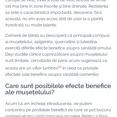
cel mai bine în zone însorite și bine drenate. Rezistența
sa este o caracteristică importantă, deoarece, fără
aceasta, nu am avea acces atât de ușor la o plantă
înzestrată cu multe talente.
Oamenii de știință au descoperit că principalii compuși
ai mușețelului, apigenina, quercetina și luteolina,
exercită diferite efecte benefice asupra sănătății omului.
Deși studiile clinice cuprinzătoare asupra mușețelului
sunt limitate, cercetările de până acum sugerează că
[1]
acesta are un viitor luminos
în ceea ce privește
efectele sale benefice asupra sănătății oamenilor.
Care sunt posibilele efecte benefice
ale mușețelului?
Acum că am încheiat introducerea, ne putem
concentra pe posibilele beneficii de care se pot bucura
oamenii atunci când consumă mușețel. Pentru a face