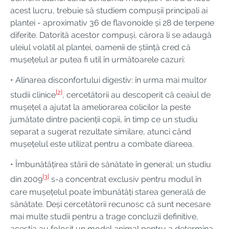
acest lucru, trebuie să studiem compușii principali ai
plantei - aproximativ 36 de flavonoide și 28 de terpene
diferite. Datorită acestor compuși, cărora li se adaugă
uleiul volatil al plantei, oamenii de știință cred că
mușețelul ar putea fi util în următoarele cazuri:
• Alinarea disconfortului digestiv: în urma mai multor
[2]
studii clinice
, cercetătorii au descoperit că ceaiul de
mușețel a ajutat la ameliorarea colicilor la peste
jumătate dintre pacienții copii, în timp ce un studiu
separat a sugerat rezultate similare, atunci când
mușețelul este utilizat pentru a combate diareea.
• Îmbunătățirea stării de sănătate în general: un studiu
[3]
din 2009
s-a concentrat exclusiv pentru modul în
care mușețelul poate îmbunătăți starea generală de
sănătate. Deși cercetătorii recunosc că sunt necesare
mai multe studii pentru a trage concluzii definitive,
aceștia au folosit un model animal pentru a determina