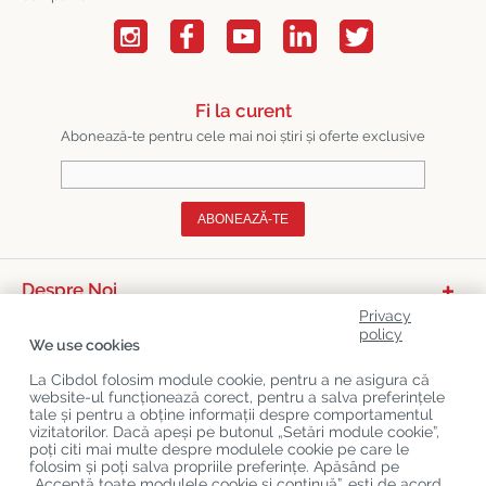
Fi la curent
Abonează-te pentru cele mai noi știri și oferte exclusive
ABONEAZĂ-TE
Despre Noi
Privacy
Categorii De Produse
policy
We use cookies
Serviciu Relații Cu Clienții
La Cibdol folosim module cookie, pentru a ne asigura că
website-ul funcționează corect, pentru a salva preferințele
Ultimele Postări Pe Blog
tale și pentru a obține informații despre comportamentul
vizitatorilor. Dacă apeși pe butonul „Setări module cookie”,
poți citi mai multe despre modulele cookie pe care le
folosim și poți salva propriile preferințe. Apăsând pe
Copyright
©
Cibdol
Last updated 09-08-2026
„Acceptă toate modulele cookie și continuă”, ești de acord