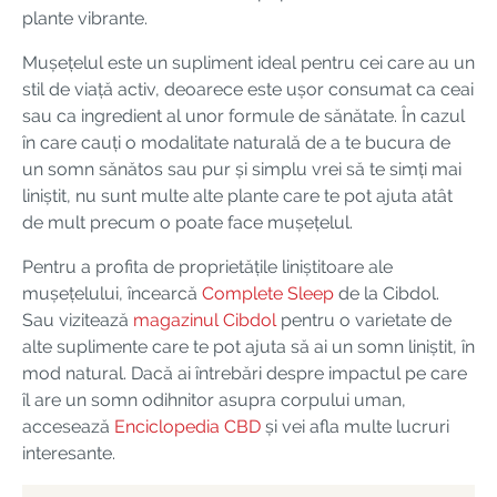
plante vibrante.
Mușețelul este un supliment ideal pentru cei care au un
stil de viață activ, deoarece este ușor consumat ca ceai
sau ca ingredient al unor formule de sănătate. În cazul
în care cauți o modalitate naturală de a te bucura de
un somn sănătos sau pur și simplu vrei să te simți mai
liniștit, nu sunt multe alte plante care te pot ajuta atât
de mult precum o poate face mușețelul.
Pentru a profita de proprietățile liniștitoare ale
mușețelului, încearcă
Complete Sleep
de la Cibdol.
Sau vizitează
magazinul Cibdol
pentru o varietate de
alte suplimente care te pot ajuta să ai un somn liniștit, în
mod natural. Dacă ai întrebări despre impactul pe care
îl are un somn odihnitor asupra corpului uman,
accesează
Enciclopedia CBD
și vei afla multe lucruri
interesante.