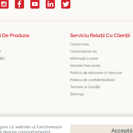
i De Produse
Serviciu Relații Cu Clienții
Contul meu
D
Contactează-ne
CBD
Informații Livrare
Întrebări frecvente
Politica de returnare și înlocuire
Politica de confidențialitate
Termeni și Condiții
Sitemap
igura că website-ul funcționează
Acceptă 
mații despre comportamentul