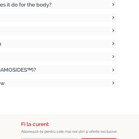
es it do for the body?
n
RAMOSIDESᵀᴹ)?
ow
Fi la curent
Abonează-te pentru cele mai noi știri și oferte exclusive