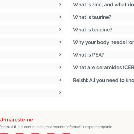
What is zinc, and what do
What is taurine?
What is leucine?
Why your body needs iro
What is PEA?
What are ceramides (CE
Reishi: All you need to kn
Urmărește-ne
Pentru a fi la curent cu cele mai recente informații despre companie