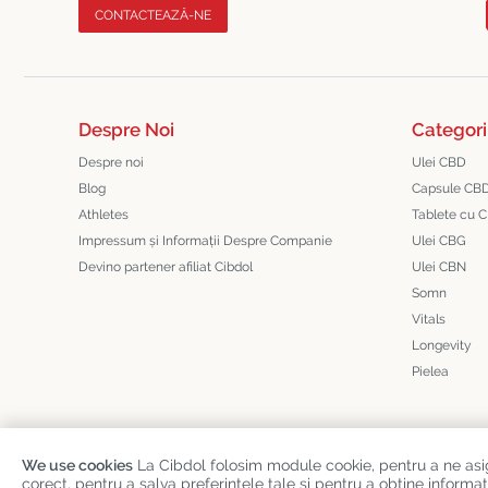
CONTACTEAZĂ-NE
Despre Noi
Categori
Despre noi
Ulei CBD
Blog
Capsule CB
Athletes
Tablete cu 
Impressum și Informații Despre Companie
Ulei CBG
Devino partener afiliat Cibdol
Ulei CBN
Somn
Vitals
Longevity
Pielea
We use cookies
La Cibdol folosim module cookie, pentru a ne as
corect, pentru a salva preferințele tale și pentru a obține infor