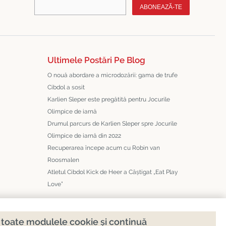
ABONEAZĂ-TE
Ultimele Postări Pe Blog
O nouă abordare a microdozării: gama de trufe
Cibdol a sosit
Karlien Sleper este pregătită pentru Jocurile
Olimpice de iarnă
Drumul parcurs de Karlien Sleper spre Jocurile
Olimpice de iarnă din 2022
Recuperarea începe acum cu Robin van
Roosmalen
Atletul Cibdol Kick de Heer a Câștigat „Eat Play
Love”
toate modulele cookie și continuă