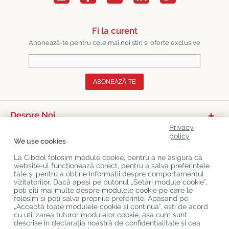
Fi la curent
Abonează-te pentru cele mai noi știri și oferte exclusive
ABONEAZĂ-TE
Despre Noi
Privacy
Categorii De Produse
policy
We use cookies
Serviciu Relații Cu Clienții
La Cibdol folosim module cookie, pentru a ne asigura că
website-ul funcționează corect, pentru a salva preferințele
Ultimele Postări Pe Blog
tale și pentru a obține informații despre comportamentul
vizitatorilor. Dacă apeși pe butonul „Setări module cookie”,
poți citi mai multe despre modulele cookie pe care le
folosim și poți salva propriile preferințe. Apăsând pe
Copyright
©
Cibdol
Last updated 08-08-2026
„Acceptă toate modulele cookie și continuă”, ești de acord
Cibdol bv
, Handelsweg 1a, 5492NL Sint-Oedenrode, the Netherlands
cu utilizarea tuturor modulelor cookie, așa cum sunt
KvK: 76495035 VAT: NL860644923B01
descrise în declarația noastră de confidențialitate și cea