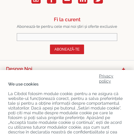
Fi la curent
Abonează-te pentru cele mai noi știri și oferte exclusive
ABONEAZĂ-TE
Despre Noi
Privacy
Categorii De Produse
policy
We use cookies
Serviciu Relații Cu Clienții
La Cibdol folosim module cookie, pentru a ne asigura că
website-ul funcționează corect, pentru a salva preferințele
Ultimele Postări Pe Blog
tale și pentru a obține informații despre comportamentul
vizitatorilor. Dacă apeși pe butonul „Setări module cookie”,
poți citi mai multe despre modulele cookie pe care le
folosim și poți salva propriile preferințe. Apăsând pe
Copyright
©
Cibdol
Last updated 08-08-2026
„Acceptă toate modulele cookie și continuă”, ești de acord
Cibdol bv
, Handelsweg 1a, 5492NL Sint-Oedenrode, the Netherlands
cu utilizarea tuturor modulelor cookie, așa cum sunt
KvK: 76495035 VAT: NL860644923B01
descrise în declarația noastră de confidențialitate și cea