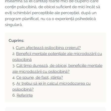
înseamnă să iei cantități foarte mici de ciuperci care
conțin psilocibină, de obicei suficient de mici încât să
eviți schimbări perceptibile ale percepției, după un
program planificat, nu ca o experiență psihedelică
singulară.
Cuprins:
Cum afectează psilocibina creierul?
Beneficii mentale potențiale ale microdozării cu
psilocibină
Cât timp durează, de obicei, beneficiile mentale
ale microdozării cu psilocibină?
Ce spune, de fapt, știința?
Ar trebui să iei în calcul microdozarea cu
psilocibină?
Referințe