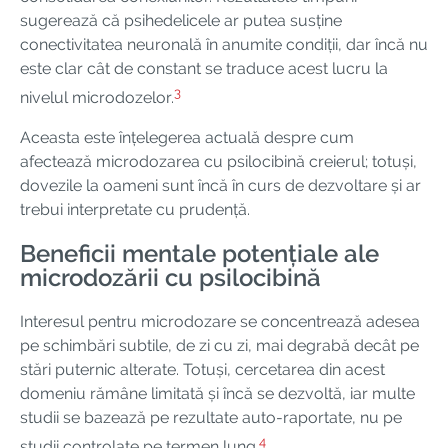
sugerează că psihedelicele ar putea susține
conectivitatea neuronală în anumite condiții, dar încă nu
este clar cât de constant se traduce acest lucru la
3
nivelul microdozelor.
Aceasta este înțelegerea actuală despre cum
afectează microdozarea cu psilocibină creierul; totuși,
dovezile la oameni sunt încă în curs de dezvoltare și ar
trebui interpretate cu prudență.
Beneficii mentale potențiale ale
microdozării cu psilocibină
Interesul pentru microdozare se concentrează adesea
pe schimbări subtile, de zi cu zi, mai degrabă decât pe
stări puternic alterate. Totuși, cercetarea din acest
domeniu rămâne limitată și încă se dezvoltă, iar multe
studii se bazează pe rezultate auto-raportate, nu pe
4
studii controlate pe termen lung.