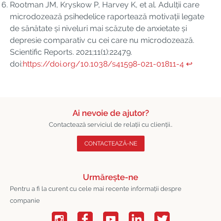
Rootman JM, Kryskow P, Harvey K, et al. Adulții care
microdozează psihedelice raportează motivații legate
de sănătate și niveluri mai scăzute de anxietate și
depresie comparativ cu cei care nu microdozează.
Scientific Reports. 2021;11(1):22479.
doi:
https://doi.org/10.1038/s41598-021-01811-4
↩︎
Ai nevoie de ajutor?
Contactează serviciul de relații cu clienții..
CONTACTEAZĂ-NE
Urmărește-ne
Pentru a fi la curent cu cele mai recente informații despre
companie