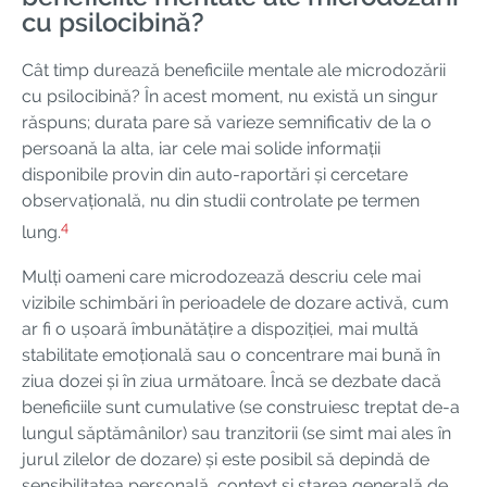
cu psilocibină?
Cât timp durează beneficiile mentale ale microdozării
cu psilocibină? În acest moment, nu există un singur
răspuns; durata pare să varieze semnificativ de la o
persoană la alta, iar cele mai solide informații
disponibile provin din auto-raportări și cercetare
observațională, nu din studii controlate pe termen
4
lung.
Mulți oameni care microdozează descriu cele mai
vizibile schimbări în perioadele de dozare activă, cum
ar fi o ușoară îmbunătățire a dispoziției, mai multă
stabilitate emoțională sau o concentrare mai bună în
ziua dozei și în ziua următoare. Încă se dezbate dacă
beneficiile sunt cumulative (se construiesc treptat de-a
lungul săptămânilor) sau tranzitorii (se simt mai ales în
jurul zilelor de dozare) și este posibil să depindă de
sensibilitatea personală, context și starea generală de