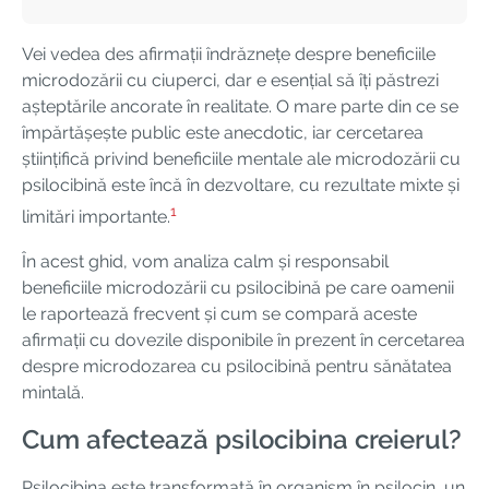
Vei vedea des afirmații îndrăznețe despre beneficiile
microdozării cu ciuperci, dar e esențial să îți păstrezi
așteptările ancorate în realitate. O mare parte din ce se
împărtășește public este anecdotic, iar cercetarea
științifică privind beneficiile mentale ale microdozării cu
psilocibină este încă în dezvoltare, cu rezultate mixte și
1
limitări importante.
În acest ghid, vom analiza calm și responsabil
beneficiile microdozării cu psilocibină pe care oamenii
le raportează frecvent și cum se compară aceste
afirmații cu dovezile disponibile în prezent în cercetarea
despre microdozarea cu psilocibină pentru sănătatea
mintală.
Cum afectează psilocibina creierul?
Psilocibina este transformată în organism în psilocin, un