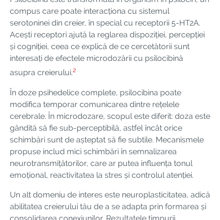
compus care poate interacționa cu sistemul
serotoninei din creier, în special cu receptorii 5-HT2A.
Acești receptori ajută la reglarea dispoziției, percepției
și cogniției, ceea ce explică de ce cercetătorii sunt
interesați de efectele microdozării cu psilocibină
2
asupra creierului.
În doze psihedelice complete, psilocibina poate
modifica temporar comunicarea dintre rețelele
cerebrale. În microdozare, scopul este diferit: doza este
gândită să fie sub-perceptibilă, astfel încât orice
schimbări sunt de așteptat să fie subtile. Mecanismele
propuse includ mici schimbări în semnalizarea
neurotransmițătorilor, care ar putea influența tonul
emoțional, reactivitatea la stres și controlul atenției.
Un alt domeniu de interes este neuroplasticitatea, adică
abilitatea creierului tău de a se adapta prin formarea și
consolidarea conexiunilor. Rezultatele timpurii