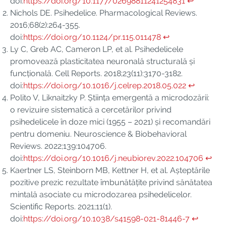
doi:
https://doi.org/10.1177/02698811241254831
↩︎
Nichols DE. Psihedelice. Pharmacological Reviews.
2016;68(2):264-355.
doi:
https://doi.org/10.1124/pr.115.011478
↩︎
Ly C, Greb AC, Cameron LP, et al. Psihedelicele
promovează plasticitatea neuronală structurală și
funcțională. Cell Reports. 2018;23(11):3170-3182.
doi:
https://doi.org/10.1016/j.celrep.2018.05.022
↩︎
Polito V, Liknaitzky P. Știința emergentă a microdozării:
o revizuire sistematică a cercetărilor privind
psihedelicele în doze mici (1955 – 2021) și recomandări
pentru domeniu. Neuroscience & Biobehavioral
Reviews. 2022;139:104706.
doi:
https://doi.org/10.1016/j.neubiorev.2022.104706
↩︎
Kaertner LS, Steinborn MB, Kettner H, et al. Așteptările
pozitive prezic rezultate îmbunătățite privind sănătatea
mintală asociate cu microdozarea psihedelicelor.
Scientific Reports. 2021;11(1).
doi:
https://doi.org/10.1038/s41598-021-81446-7
↩︎