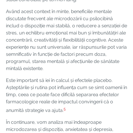
Având acest context în minte, beneficiile mentale
discutate frecvent ale microdozării cu psilocibină
includ o dispoziție mai stabilă, o reducere a senzației de
stres, un echilibru emoțional mai bun și îmbunătățiri ale
concentrării, creativității și flexibilității cognitive. Aceste
experiențe nu sunt universale, iar răspunsurile pot varia
semnificativ în funcție de factori precum doza,
programul, starea mentală și afecțiunile de sănătate
mintală existente.
Este important să iei în calcul și efectele placebo.
Așteptările și rutina pot influența cum se simt oamenii în
timp, ceea ce poate face dificilă separarea efectelor
farmacologice reale de impactul convingerii că o
5
anumită strategie va ajuta.
În continuare, vom analiza mai îndeaproape
microdozarea și dispoziția, anxietatea și depresia,