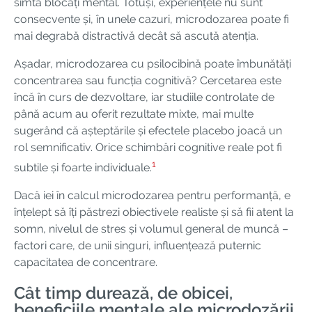
simtă blocați mental. Totuși, experiențele nu sunt
consecvente și, în unele cazuri, microdozarea poate fi
mai degrabă distractivă decât să ascută atenția.
Așadar, microdozarea cu psilocibină poate îmbunătăți
concentrarea sau funcția cognitivă? Cercetarea este
încă în curs de dezvoltare, iar studiile controlate de
până acum au oferit rezultate mixte, mai multe
sugerând că așteptările și efectele placebo joacă un
rol semnificativ. Orice schimbări cognitive reale pot fi
1
subtile și foarte individuale.
Dacă iei în calcul microdozarea pentru performanță, e
înțelept să îți păstrezi obiectivele realiste și să fii atent la
somn, nivelul de stres și volumul general de muncă –
factori care, de unii singuri, influențează puternic
capacitatea de concentrare.
Cât timp durează, de obicei,
beneficiile mentale ale microdozării