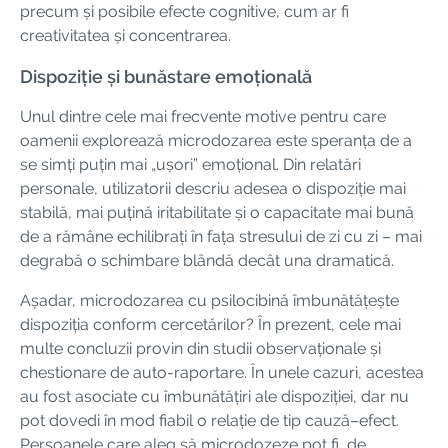
precum și posibile efecte cognitive, cum ar fi
creativitatea și concentrarea.
Dispoziție și bunăstare emoțională
Unul dintre cele mai frecvente motive pentru care
oamenii explorează microdozarea este speranța de a
se simți puțin mai „ușori” emoțional. Din relatări
personale, utilizatorii descriu adesea o dispoziție mai
stabilă, mai puțină iritabilitate și o capacitate mai bună
de a rămâne echilibrați în fața stresului de zi cu zi – mai
degrabă o schimbare blândă decât una dramatică.
Așadar, microdozarea cu psilocibină îmbunătățește
dispoziția conform cercetărilor? În prezent, cele mai
multe concluzii provin din studii observaționale și
chestionare de auto-raportare. În unele cazuri, acestea
au fost asociate cu îmbunătățiri ale dispoziției, dar nu
pot dovedi în mod fiabil o relație de tip cauză–efect.
Persoanele care aleg să microdozeze pot fi, de