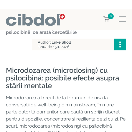
0
Home
Education
Beneficiile mentale potențiale ale microdozării cu
psilocibină: ce arată cercetările
Author:
Luke Sholl
ianuarie 15a, 2026
Microdozarea (microdosing) cu
psilocibină: posibile efecte asupra
stării mentale
Microdozarea a trecut de la forumuri de nișă la
conversații de well-being din mainstream, în mare
parte datorită oamenilor care caută un sprijin discret
pentru dispoziție, concentrare și reziliența de zi cu zi. Pe
scurt, microdozarea (microdosing) cu psilocibină