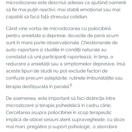
microdozarea este descrisă adesea ca ajutând oamenii
să fie mai puțin reactivi, mai stabili emoțional sau mai
capabili să facă față stresului cotidian.
Când vine vorba de microdozarea cu psilocibină
pentru anxietate și depresie, dovezile de până acum
sunt în mare parte observaționale. Chestionarele de
auto-raportare și studiile în condiții naturale au
constatat că unii participanți raportează, în timp, o
reducere a anxietății sau a simptomelor depresive, însă
aceste tipuri de studii nu pot exclude factori de
confuzie precum așteptările, rutinele îmbunătățite sau
6
terapia desfășurată în paralel.
De asemenea, este important să faci distincția între
microdozare și terapia psihedelică în cadru clinic.
Cercetarea asupra psilocibinei în scop terapeutic
implică de obicei sesiuni atent supravegheate, cu doze
mai mari, pregătire și suport psihologic, o abordare