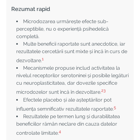
Rezumat rapid
Microdozarea urmărește efecte sub-
perceptibile, nu o experiență psihedelică
completă.
Multe beneficii raportate sunt anecdotice, iar
rezultatele cercetării sunt mixte și încă în curs de
1
dezvoltare.
Mecanismele propuse includ activitatea la
nivelul receptorilor serotoninei și posibile legături
cu neuroplasticitatea, dar dovezile specifice
2
3
microdozelor sunt încă în dezvoltare.
Efectele placebo și ale așteptărilor pot
5
influența semnificativ rezultatele raportate.
Rezultatele pe termen lung și durabilitatea
beneficiilor rămân neclare din cauza datelor
4
controlate limitate.