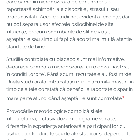
care oamenii microdozează pe cont propriu și
raportează schimbări ale dispoziției, stresului sau
productivității. Aceste studii pot evidenția tendințe, dar
nu pot separa ușor efectele psilocibinei de alte
influențe, precum schimbările de stil de viață,
așteptările sau simplul fapt că acorzi mai multă atenție
stării tale de bine.
Studiile controlate cu placebo sunt mai informative,
deoarece compară microdozarea cu o doză inactivă,
în condiții „orbite”. Până acum, rezultatele au fost mixte.
Unele studii arată îmbunătățiri mici în anumite măsuri, în
timp ce altele constată că beneficiile raportate dispar în
1
mare parte atunci când așteptările sunt controlate.
Provocările metodologice complică și ele
interpretarea, inclusiv doze și programe variate,
diferențe în experiența anterioară a participanților cu
psihedelicele, durate scurte ale studiilor și dependența