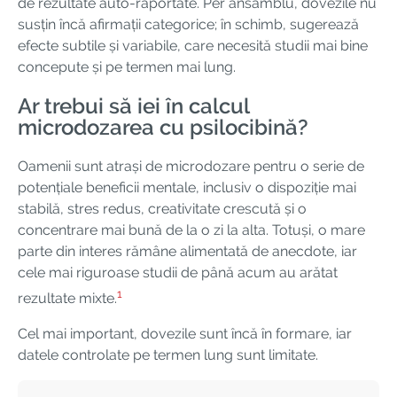
de rezultate auto-raportate. Per ansamblu, dovezile nu
susțin încă afirmații categorice; în schimb, sugerează
efecte subtile și variabile, care necesită studii mai bine
concepute și pe termen mai lung.
Ar trebui să iei în calcul
microdozarea cu psilocibină?
Oamenii sunt atrași de microdozare pentru o serie de
potențiale beneficii mentale, inclusiv o dispoziție mai
stabilă, stres redus, creativitate crescută și o
concentrare mai bună de la o zi la alta. Totuși, o mare
parte din interes rămâne alimentată de anecdote, iar
cele mai riguroase studii de până acum au arătat
1
rezultate mixte.
Cel mai important, dovezile sunt încă în formare, iar
datele controlate pe termen lung sunt limitate.