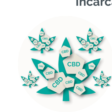
Încărc