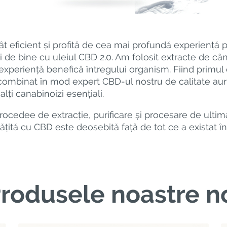
ât eficient și profită de cea mai profundă experiență 
i de bine cu uleiul CBD 2.0. Am folosit extracte de câ
 experiență benefică întregului organism. Fiind primul 
ombinat în mod expert CBD-ul nostru de calitate auri
alți canabinoizi esențiali.
rocedee de extracție, purificare și procesare de ultim
țită cu CBD este deosebită față de tot ce a existat 
rodusele noastre n