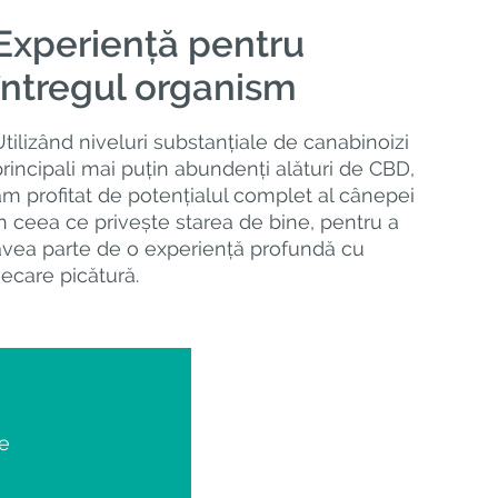
Experiență pentru
întregul organism
Utilizând niveluri substanțiale de canabinoizi
principali mai puțin abundenți alături de CBD,
am profitat de potențialul complet al cânepei
în ceea ce privește starea de bine, pentru a
avea parte de o experiență profundă cu
iecare picătură.
de