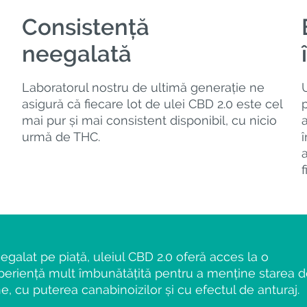
Consistență
neegalată
Laboratorul nostru de ultimă generație ne
asigură că fiecare lot de ulei CBD 2.0 este cel
mai pur și mai consistent disponibil, cu nicio
urmă de THC.
f
egalat pe piață, uleiul CBD 2.0 oferă acces la o
periență mult îmbunătățită pentru a menține starea 
ne, cu puterea canabinoizilor și cu efectul de anturaj.