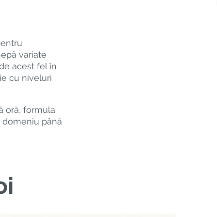
pentru
nepă variate
de acest fel în
e cu niveluri
ă oră, formula
în domeniu până
oi