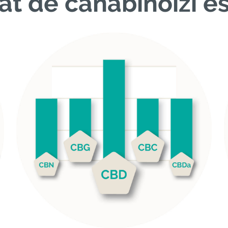
at de canabinoizi es