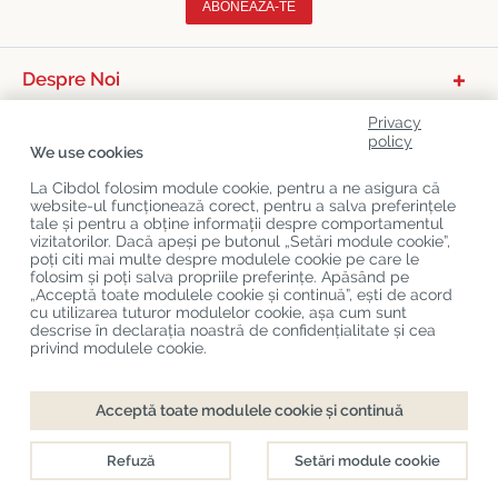
ABONEAZĂ-TE
Despre Noi
Categorii De Produse
Privacy
policy
We use cookies
Serviciu Relații Cu Clienții
La Cibdol folosim module cookie, pentru a ne asigura că
Ultimele Postări Pe Blog
website-ul funcționează corect, pentru a salva preferințele
tale și pentru a obține informații despre comportamentul
vizitatorilor. Dacă apeși pe butonul „Setări module cookie”,
poți citi mai multe despre modulele cookie pe care le
Copyright
©
Cibdol
Last updated 08-08-2026
folosim și poți salva propriile preferințe. Apăsând pe
Cibdol bv
, Handelsweg 1a, 5492NL Sint-Oedenrode, the Netherlands
„Acceptă toate modulele cookie și continuă”, ești de acord
KvK: 76495035 VAT: NL860644923B01
cu utilizarea tuturor modulelor cookie, așa cum sunt
descrise în declarația noastră de confidențialitate și cea
privind modulele cookie.
Finalizare comandă
Adaugă în coș
Acceptă toate modulele cookie și continuă
Disponibil direct
Refuză
Setări module cookie