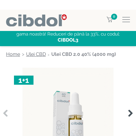
0
CUMPĂRĂ 3, PLĂTEȘTE PENTRU 2
CBD produse
din
gama noastră! Reduceri de până la 33%, cu codul:
CIBDOL3
Home
Ulei CBD
Ulei CBD 2.0 40% (4000 mg)