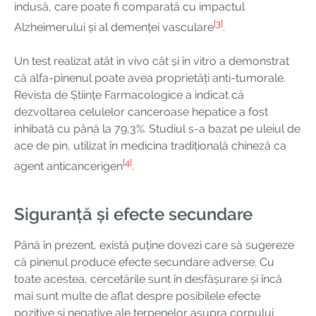
indusă, care poate fi comparată cu impactul
[3]
Alzheimerului și al demenței vasculare
.
Un test realizat atât in vivo cât și în vitro a demonstrat
că alfa-pinenul poate avea proprietăți anti-tumorale.
Revista de Științe Farmacologice a indicat că
dezvoltarea celulelor canceroase hepatice a fost
inhibată cu până la 79,3%. Studiul s-a bazat pe uleiul de
ace de pin, utilizat în medicina tradițională chineză ca
[4]
agent anticancerigen
.
Siguranță și efecte secundare
Până în prezent, există puține dovezi care să sugereze
că pinenul produce efecte secundare adverse. Cu
toate acestea, cercetările sunt în desfășurare și încă
mai sunt multe de aflat despre posibilele efecte
pozitive și negative ale terpenelor asupra corpului