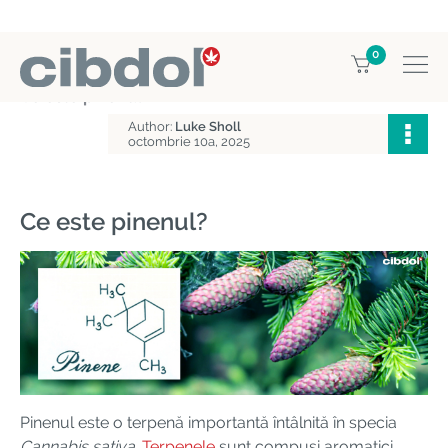
0
Home
Enciclopedia CBD
Ce este pinenul?
Author:
Luke Sholl
octombrie 10a, 2025
Ce este pinenul?
Pinenul este o terpenă importantă întâlnită în specia
Cannabis sativa
.
Terpenele
sunt compuși aromatici