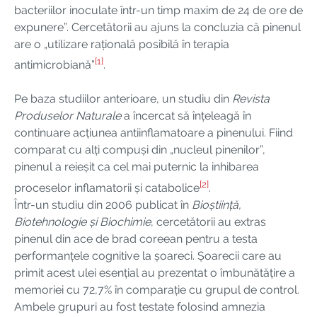
bacteriilor inoculate într-un timp maxim de 24 de ore de
expunere”. Cercetătorii au ajuns la concluzia că pinenul
are o „utilizare rațională posibilă în terapia
[1]
antimicrobiană”
.
Pe baza studiilor anterioare, un studiu din
Revista
Produselor Naturale
a încercat să înțeleagă în
continuare acțiunea antiinflamatoare a pinenului. Fiind
comparat cu alți compuși din „nucleul pinenilor”,
pinenul a reieșit ca cel mai puternic la inhibarea
[2]
proceselor inflamatorii și catabolice
.
Într-un studiu din 2006 publicat în
Bioștiință,
Biotehnologie și Biochimie
, cercetătorii au extras
pinenul din ace de brad coreean pentru a testa
performanțele cognitive la șoareci. Șoarecii care au
primit acest ulei esențial au prezentat o îmbunătățire a
memoriei cu 72,7% în comparație cu grupul de control.
Ambele grupuri au fost testate folosind amnezia