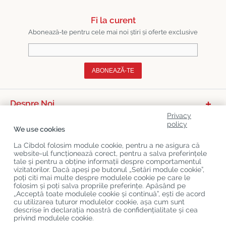
Fi la curent
Abonează-te pentru cele mai noi știri și oferte exclusive
ABONEAZĂ-TE
Despre Noi
Privacy
Categorii De Produse
policy
We use cookies
Serviciu Relații Cu Clienții
La Cibdol folosim module cookie, pentru a ne asigura că
website-ul funcționează corect, pentru a salva preferințele
Ultimele Postări Pe Blog
tale și pentru a obține informații despre comportamentul
vizitatorilor. Dacă apeși pe butonul „Setări module cookie”,
poți citi mai multe despre modulele cookie pe care le
folosim și poți salva propriile preferințe. Apăsând pe
Copyright
©
Cibdol
Last updated 09-08-2026
„Acceptă toate modulele cookie și continuă”, ești de acord
Cibdol bv
, Handelsweg 1a, 5492NL Sint-Oedenrode, the Netherlands
cu utilizarea tuturor modulelor cookie, așa cum sunt
KvK: 76495035 VAT: NL860644923B01
descrise în declarația noastră de confidențialitate și cea
privind modulele cookie.