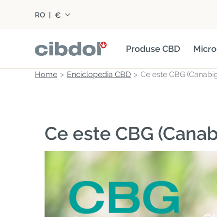
€
RO
|
Produse CBD
Micro
Home
Enciclopedia CBD
Ce este CBG (Canabig
Ce este CBG (Canab