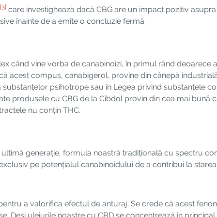
[3]
care investighează dacă CBG are un impact pozitiv asupra sind
ive înainte de a emite o concluzie fermă.
?
lex când vine vorba de canabinoizi, în primul rând deoarece a
acă acest compus, canabigerol, provine din cânepă industrială,
ubstanțelor psihotrope sau în Legea privind substanțele cont
ate produsele cu CBG de la Cibdol provin din cea mai bună cân
tractele nu conțin THC.
 ultimă generație, formula noastră tradițională cu spectru com
exclusiv pe potențialul canabinoidului de a contribui la starea
entru a valorifica efectul de anturaj. Se crede că acest fenom
use. Deși uleiurile noastre cu CBD se concentrează în principal 