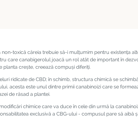
non-toxică căreia trebuie să-i mulțumim pentru existența alt
pentru care canabigerolul joacă un rol atât de important în dez
 planta crește, creează compuși diferiți.
eluri ridicate de CBD; în schimb, structura chimică se schimbă
G-ului, acesta este unul dintre primii canabinoizi care se form
fazei de răsad a plantei.
modificări chimice care va duce în cele din urmă la canabinoi
onsabilitatea exclusivă a CBG-ului - compusul pare să aibă și