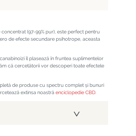
e concentrat (97-99% pur), este perfect pentru
sc zero de efecte secundare psihotrope, aceasta
 canabinoizi îl plasează în fruntea suplimentelor
ăm că cercetătorii vor descoperi toate efectele
etă de produse cu spectru complet și bunuri
rcetează extinsa noastră
enciclopedie CBD
.