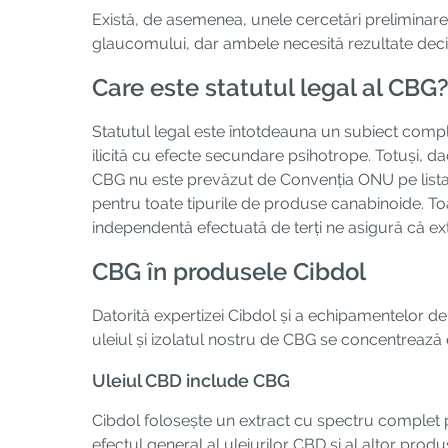
Există, de asemenea, unele cercetări preliminare
glaucomului, dar ambele necesită rezultate decis
Care este statutul legal al CBG
Statutul legal este întotdeauna un subiect comp
ilicită cu efecte secundare psihotrope. Totuși, d
CBG nu este prevăzut de Convenția ONU pe lista s
pentru toate tipurile de produse canabinoide. To
independentă efectuată de terți ne asigură că ex
CBG în produsele Cibdol
Datorită expertizei Cibdol și a echipamentelor de
uleiul și izolatul nostru de CBG se concentrează 
Uleiul CBD include CBG
Cibdol folosește un extract cu spectru complet p
efectul general al uleiurilor CBD și al altor prod