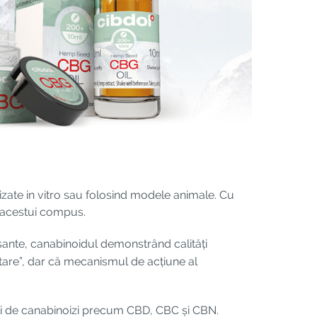
alizate in vitro sau folosind modele animale. Cu
i acestui compus.
esante, canabinoidul demonstrând calități
etare”, dar că mecanismul de acțiune al
turi de canabinoizi precum CBD, CBC și CBN.