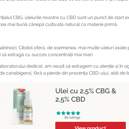
nțialul CBG, uleiurile noastre cu CBD sunt un punct de start ex
 cea mai bună cânepă cultivată natural ca materie primă.
binoizi, Cibdol oferă, de asemenea, mai multe uleiuri axate 
ri să extragă cu succes concentrații mai mari.
 laboratorului dedicat, am reușit să extragem cu atenție și în 
 canabigerol, fără a pierde din prezența CBD-ului, atât de ben
Ulei cu 2,5% CBG &
2,5% CBD
80 ratings
View product