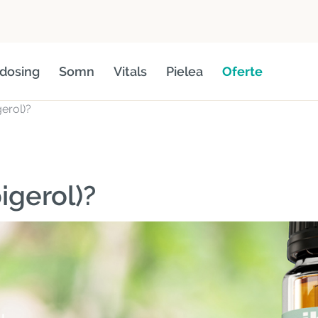
dosing
Somn
Vitals
Pielea
Oferte
erol)?
igerol)?