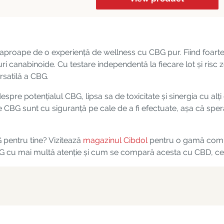
e aproape de o experiență de wellness cu CBG pur. Fiind foart
leiuri canabinoide. Cu testare independentă la fiecare lot și ri
rsatilă a CBG.
espre potențialul CBG, lipsa sa de toxicitate și sinergia cu alți
e CBG sunt cu siguranță pe cale de a fi efectuate, așa că sper
G pentru tine? Vizitează
magazinul Cibdol
pentru o gamă compl
BG cu mai multă atenție și cum se compară acesta cu CBD, ce