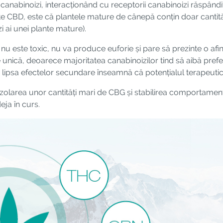
nabinoizi, interacționând cu receptorii canabinoizi răspândiț
 este CBD, este că plantele mature de cânepă conțin doar cant
i ai unei plante mature).
 nu este toxic, nu va produce euforie și pare să prezinte o afin
 unică, deoarece majoritatea canabinoizilor tind să aibă preferi
și lipsa efectelor secundare înseamnă că potențialul terapeutic
area unor cantități mari de CBG și stabilirea comportamentu
eja în curs.