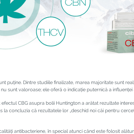
unt puține. Dintre studiile finalizate, marea majoritate sunt re
nu sunt valoroase; ele oferă o indicație puternică a influențe
t efectul CBG asupra bolii Huntington a arătat rezultate inter
s la concluzia că rezultatele lor „deschid noi căi pentru cerc
ități antibacteriene, în special atunci când este folosit ală