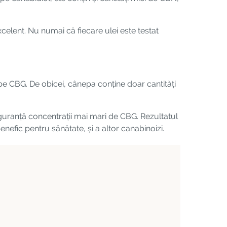
celent. Nu numai că fiecare ulei este testat
pe CBG. De obicei, cânepa conține doar cantități
siguranță concentrații mai mari de CBG. Rezultatul
efic pentru sănătate, și a altor canabinoizi.