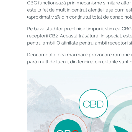
CBG funcționează prin mecanisme similare altor ca
este la fel de mult în centrul atenției, așa cum
(aproximativ 1% din conținutul total de canabinoiz
Pe baza studiilor preclinice timpurii, știm că CBG
receptorii CB2. Această trăsătură, în special, este
pentru ambii. O afinitate pentru ambii receptori 
Deocamdată, cea mai mare provocare rămâne izol
pară mult de lucru, din fericire, cercetările sunt d