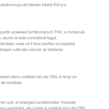
romului de intestin iritabil (SII) și a
parțin aceleiași familii precum THC, o moleculă
 atunci el este considerat legal.
rolate, ceea ce îl face perfect acceptabil
epă cultivată natural, iar testarea
plet oferă cantități mici de CBG, în timp ce
 de sănătate.
en unic al sinergiei canabinoizilor mărește
pe canabidiol, ele conțin și cantități mici de CBN,