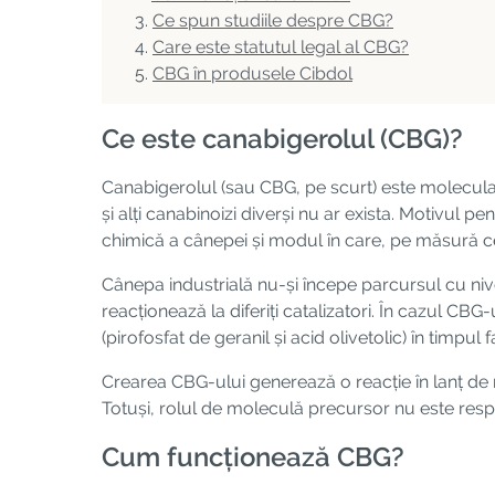
Ce spun studiile despre CBG?
Care este statutul legal al CBG?
CBG în produsele Cibdol
Ce este canabigerolul (CBG)?
Canabigerolul (sau CBG, pe scurt) este molecula 
și alți canabinoizi diverși nu ar exista. Motivul 
chimică a cânepei și modul în care, pe măsură ce
Cânepa industrială nu-și începe parcursul cu niv
reacționează la diferiți catalizatori. În cazul CB
(pirofosfat de geranil și acid olivetolic) în timpul 
Crearea CBG-ului generează o reacție în lanț de 
Totuși, rolul de moleculă precursor nu este resp
Cum funcționează CBG?