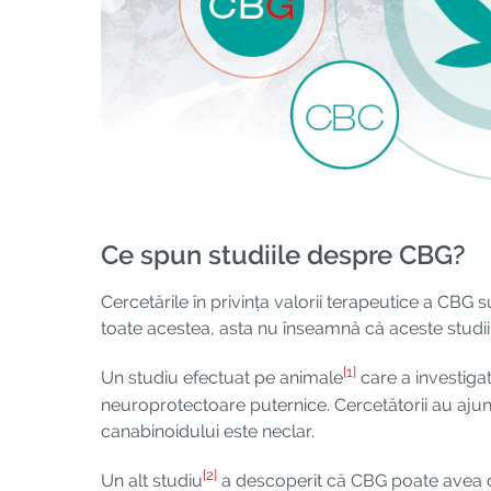
Ce spun studiile despre CBG?
Cercetările în privința valorii terapeutice a CBG s
toate acestea, asta nu înseamnă că aceste studii 
[1]
Un studiu efectuat pe animale
care a investiga
neuroprotectoare puternice. Cercetătorii au ajun
canabinoidului este neclar.
[2]
Un alt studiu
a descoperit că CBG poate avea cal