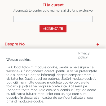
Fi la curent
Abonează-te pentru cele mai noi știri și oferte exclusive
ABONEAZĂ-TE
Despre Noi
Categorii De Produse
Privacy
policy
We use cookies
Serviciu Relații Cu Clienții
La Cibdol folosim module cookie, pentru a ne asigura că
Ultimele Postări Pe Blog
website-ul funcționează corect, pentru a salva preferințele
tale și pentru a obține informații despre comportamentul
vizitatorilor. Dacă apeși pe butonul „Setări module cookie”,
poți citi mai multe despre modulele cookie pe care le
Copyright
©
Cibdol
Last updated 08-08-2026
folosim și poți salva propriile preferințe. Apăsând pe
Cibdol bv
, Handelsweg 1a, 5492NL Sint-Oedenrode, the Netherlands
„Acceptă toate modulele cookie și continuă”, ești de acord
KvK: 76495035 VAT: NL860644923B01
cu utilizarea tuturor modulelor cookie, așa cum sunt
descrise în declarația noastră de confidențialitate și cea
privind modulele cookie.