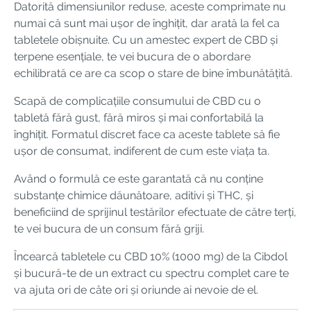
Datorită dimensiunilor reduse, aceste comprimate nu
numai că sunt mai ușor de înghițit, dar arată la fel ca
tabletele obișnuite. Cu un amestec expert de CBD și
terpene esențiale, te vei bucura de o abordare
echilibrată ce are ca scop o stare de bine îmbunătățită.
Scapă de complicațiile consumului de CBD cu o
tabletă fără gust, fără miros și mai confortabilă la
înghițit. Formatul discret face ca aceste tablete să fie
ușor de consumat, indiferent de cum este viața ta.
Având o formulă ce este garantată că nu conține
substanțe chimice dăunătoare, aditivi și THC, și
beneficiind de sprijinul testărilor efectuate de către terți,
te vei bucura de un consum fără griji.
Încearcă tabletele cu CBD 10% (1000 mg) de la Cibdol
și bucură-te de un extract cu spectru complet care te
va ajuta ori de câte ori și oriunde ai nevoie de el.