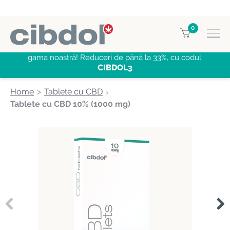
0
CUMPĂRĂ 3, PLĂTEȘTE PENTRU 2
CBD produse
din
gama noastră! Reduceri de până la 33%, cu codul:
CIBDOL3
Home
Tablete cu CBD
Tablete cu CBD 10% (1000 mg)