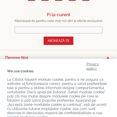
Fi la curent
Abonează-te pentru cele mai noi știri și oferte exclusive
ABONEAZĂ-TE
Despre Noi
Privacy
Categorii De Produse
policy
We use cookies
Serviciu Relații Cu Clienții
La Cibdol folosim module cookie, pentru a ne asigura că
website-ul funcționează corect, pentru a salva preferințele
Ultimele Postări Pe Blog
tale și pentru a obține informații despre comportamentul
vizitatorilor. Dacă apeși pe butonul „Setări module cookie”,
poți citi mai multe despre modulele cookie pe care le
folosim și poți salva propriile preferințe. Apăsând pe
Copyright
©
Cibdol
Last updated 06-08-2026
„Acceptă toate modulele cookie și continuă”, ești de acord
Cibdol bv
, Handelsweg 1a, 5492NL Sint-Oedenrode, the Netherlands
cu utilizarea tuturor modulelor cookie, așa cum sunt
KvK: 76495035 VAT: NL860644923B01
descrise în declarația noastră de confidențialitate și cea