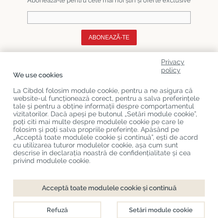
Abonează-te pentru cele mai noi știri și oferte exclusive
ABONEAZĂ-TE
Privacy
Despre Noi
policy
We use cookies
Categorii De Produse
La Cibdol folosim module cookie, pentru a ne asigura că
website-ul funcționează corect, pentru a salva preferințele
Serviciu Relații Cu Clienții
tale și pentru a obține informații despre comportamentul
vizitatorilor. Dacă apeși pe butonul „Setări module cookie”,
Ultimele Postări Pe Blog
poți citi mai multe despre modulele cookie pe care le
folosim și poți salva propriile preferințe. Apăsând pe
„Acceptă toate modulele cookie și continuă”, ești de acord
cu utilizarea tuturor modulelor cookie, așa cum sunt
Copyright
©
Cibdol
Last updated 07-08-2026
descrise în declarația noastră de confidențialitate și cea
Cibdol bv
, Handelsweg 1a, 5492NL Sint-Oedenrode, the Netherlands
privind modulele cookie.
KvK: 76495035 VAT: NL860644923B01
Acceptă toate modulele cookie și continuă
Refuză
Setări module cookie