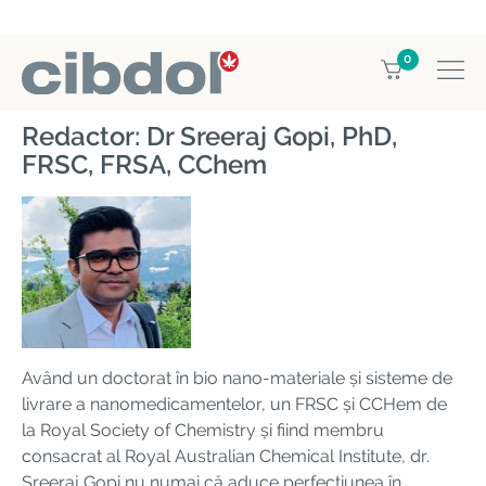
0
Home
Evaluator
Dr Sreeraj Gopi
Redactor: Dr Sreeraj Gopi, PhD,
FRSC, FRSA, CChem
Având un doctorat în bio nano-materiale și sisteme de
livrare a nanomedicamentelor, un FRSC și CCHem de
la Royal Society of Chemistry și fiind membru
consacrat al Royal Australian Chemical Institute, dr.
Sreeraj Gopi nu numai că aduce perfecțiunea în