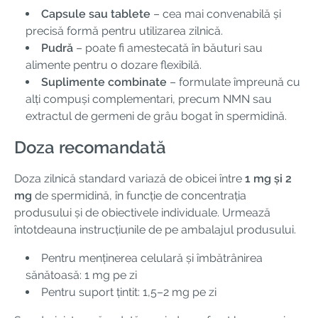
Capsule sau tablete
– cea mai convenabilă și
precisă formă pentru utilizarea zilnică.
Pudră
– poate fi amestecată în băuturi sau
alimente pentru o dozare flexibilă.
Suplimente combinate
– formulate împreună cu
alți compuși complementari, precum NMN sau
extractul de germeni de grâu bogat în spermidină.
Doza recomandată
Doza zilnică standard variază de obicei între
1 mg și 2
mg
de spermidină, în funcție de concentrația
produsului și de obiectivele individuale. Urmează
întotdeauna instrucțiunile de pe ambalajul produsului.
Pentru menținerea celulară și îmbătrânirea
sănătoasă: 1 mg pe zi
Pentru suport țintit: 1,5–2 mg pe zi