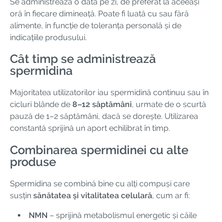
Se administrează o dată pe zi, de preferat la aceeași
oră în fiecare dimineață. Poate fi luată cu sau fără
alimente, în funcție de toleranța personală și de
indicațiile produsului.
Cât timp se administrează
spermidina
Majoritatea utilizatorilor iau spermidină continuu sau în
cicluri blânde de
8–12 săptămâni
, urmate de o scurtă
pauză de 1–2 săptămâni, dacă se dorește. Utilizarea
constantă sprijină un aport echilibrat în timp.
Combinarea spermidinei cu alte
produse
Spermidina se combină bine cu alți compuși care
susțin
sănătatea și vitalitatea celulară
, cum ar fi:
NMN
– sprijină metabolismul energetic și căile