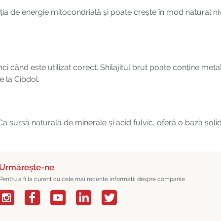
cția de energie mitocondrială și poate crește în mod natural n
atunci când este utilizat corect. Shilajitul brut poate conține me
 la Cibdol.
 Ca sursă naturală de minerale și acid fulvic, oferă o bază solid
Urmărește-ne
Pentru a fi la curent cu cele mai recente informații despre companie