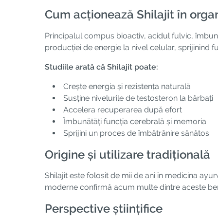
Cum acționează Shilajit în org
Principalul compus bioactiv, acidul fulvic, îmbun
producției de energie la nivel celular, sprijinind 
Studiile arată că Shilajit poate:
Crește energia și rezistența naturală
Susține nivelurile de testosteron la bărbați
Accelera recuperarea după efort
Îmbunătăți funcția cerebrală și memoria
Sprijini un proces de îmbătrânire sănătos
Origine și utilizare tradițională
Shilajit este folosit de mii de ani în medicina ayu
moderne confirmă acum multe dintre aceste benef
Perspective științifice