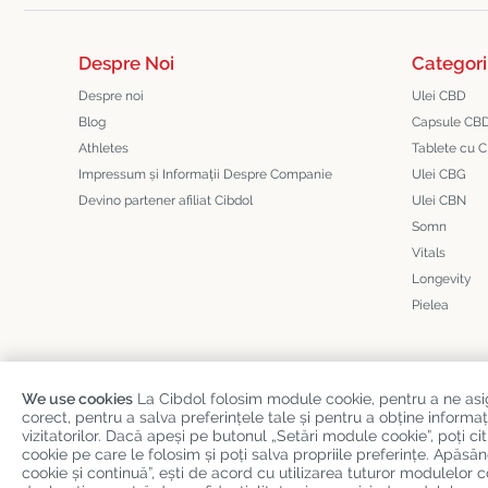
Despre Noi
Categori
Despre noi
Ulei CBD
Blog
Capsule CB
Athletes
Tablete cu 
Impressum și Informații Despre Companie
Ulei CBG
Devino partener afiliat Cibdol
Ulei CBN
Somn
Vitals
Longevity
Pielea
We use cookies
La Cibdol folosim module cookie, pentru a ne as
corect, pentru a salva preferințele tale și pentru a obține infor
Copyright
©
Cibdol
Last updated 07-08-2026
vizitatorilor. Dacă apeși pe butonul „Setări module cookie”, poți 
Cibdol bv
, Handelsweg 1a, 5492NL Sint-Oedenrode, the Netherlan
cookie pe care le folosim și poți salva propriile preferințe. Apă
cookie și continuă”, ești de acord cu utilizarea tuturor modulelor 
KvK: 76495035 VAT: NL860644923B01