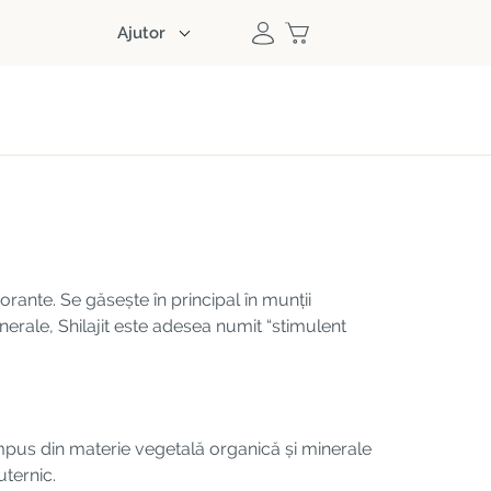
Ajutor
orante. Se găsește în principal în munții
erale, Shilajit este adesea numit “stimulent
mpus din materie vegetală organică și minerale
uternic.