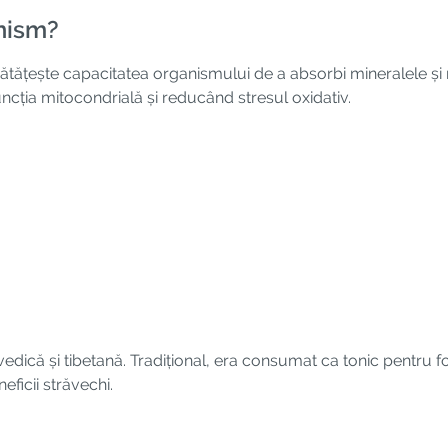
anism?
ătățește capacitatea organismului de a absorbi mineralele și n
funcția mitocondrială și reducând stresul oxidativ.
rvedică și tibetană. Tradițional, era consumat ca tonic pentru fo
icii străvechi.