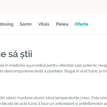
dosing
Somn
Vitals
Pielea
Oferte
e să știi
cole în medicina ayurvedică pentru efectele sale puternic revig
n descompunerea lentă a plantelor. Bogat în acid fulvic și min
e din stânci montane atunci când temperaturile cresc. Este co
icată de acid fulvic îl face un antioxidant și antiinflamator p