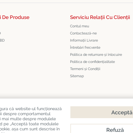
i De Produse
Serviciu Relații Cu Clienții
Contul meu
D
Contactează-ne
CBD
Informații Livrare
Întrebări frecvente
Politica de returnare și înlocuire
Politica de confidențialitate
Termeni și Condiții
Sitemap
igura că website-ul funcționează
Acceptă 
mații despre comportamentul
citi mai multe despre modulele
ds
sând pe „Acceptă toate modulele
cookie, așa cum sunt descrise în
Refuză