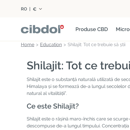
€
RO
|
Produse CBD
Micro
Home
Education
Shilajit: Tot ce trebuie să știi
Shilajit: Tot ce trebui
Shilajit este o substanță naturală utilizată de se
Himalaya și se formează de-a lungul secolelor di
natural al vitalității”.
Ce este Shilajit?
Shilajit este o rășină maro-închis care se scurg
descompuse de-a lungul timpului. Concentrația rid