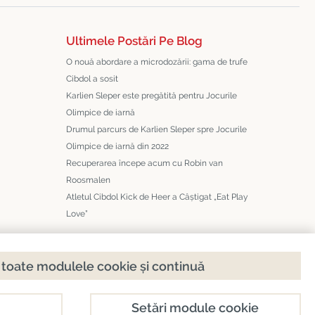
Ultimele Postări Pe Blog
O nouă abordare a microdozării: gama de trufe
Cibdol a sosit
Karlien Sleper este pregătită pentru Jocurile
Olimpice de iarnă
Drumul parcurs de Karlien Sleper spre Jocurile
Olimpice de iarnă din 2022
Recuperarea începe acum cu Robin van
Roosmalen
Atletul Cibdol Kick de Heer a Câștigat „Eat Play
Love”
toate modulele cookie și continuă
Setări module cookie