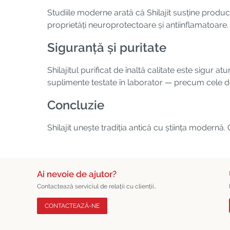
Studiile moderne arată că Shilajit susține produ
proprietăți neuroprotectoare și antiinflamatoare.
Siguranță și puritate
Shilajitul purificat de înaltă calitate este sigur 
suplimente testate în laborator — precum cele de
Concluzie
Shilajit unește tradiția antică cu știința modernă.
Ai nevoie de ajutor?
Contactează serviciul de relații cu clienții..
CONTACTEAZĂ-NE