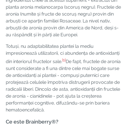
ingredientul cheie al acestui supliment - extractul din
planta aronia melanocarpa (scoruș negru). Fructele de
aronia (numite și fructe de scoruș negru) provin din
arbuști ce aparțin familiei Rosaceae. La nivel nativ,
arbuștii de aronia provin din America de Nord, deși s-
au răspândit și în părți ale Europei.
Totuși, nu adaptabilitatea plantei la mediu
impresionează utilizatorii, ci abundența de antioxidanți
[1]
din interiorul fructelor sale.
De fapt, fructele de aronia
sunt considerate a fi una dintre cele mai bogate surse
de antioxidanți ai plantei - compuși puternici care
protejează celulele împotriva distrugerii provocate de
radicalii liberi. Dincolo de asta, antioxidanții din fructele
de aronia - cianidinele - pot ajuta la creșterea
performanței cognitive, difuzându-se prin bariera
hematoencefalică.
Ce este Brainberry®?