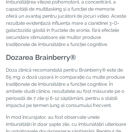
îmbunătățirea vitezei psihomotorii, a concentrării, a
capacității de multitasking și a funcției de memorie
oferă un avantaj pentru jucătorii de jocuri video. Aceste
rezultate evidențiază influența mare a cianidinei 3-O-
galactozida găsită în fructele de aronia, fără efectele
secundare stimulatoare ale multor produse
tradiționale de îmbunătățire a funcției cognitive.
Dozarea Brainberry®
Doza zilnică recomandată pentru Brainberry® este de
65 mg; o doză ușoară în comparație cu multe produse
tradiționale de îmbunătățire a funcției cognitive. În
ambele studii clinice, rezultatele au fost măsurate pe o
perioadă de 7 zile și 6-12 săptămâni, pentru a stabili
impactul pe termen lung al consumului frecvent.
În mod încurajator, au fost observate unele
îmbunătățiri în doar șapte zile, cu îmbunătățiri ulterioare
în următoarele douăsprezece săptămâni. Regimul de