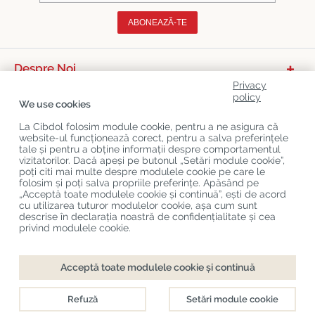
ABONEAZĂ-TE
Despre Noi
Privacy
Categorii De Produse
policy
We use cookies
Serviciu Relații Cu Clienții
La Cibdol folosim module cookie, pentru a ne asigura că
website-ul funcționează corect, pentru a salva preferințele
Ultimele Postări Pe Blog
tale și pentru a obține informații despre comportamentul
vizitatorilor. Dacă apeși pe butonul „Setări module cookie”,
poți citi mai multe despre modulele cookie pe care le
folosim și poți salva propriile preferințe. Apăsând pe
Copyright
©
Cibdol
Last updated 07-08-2026
„Acceptă toate modulele cookie și continuă”, ești de acord
Cibdol bv
, Handelsweg 1a, 5492NL Sint-Oedenrode, the Netherlands
cu utilizarea tuturor modulelor cookie, așa cum sunt
KvK: 76495035 VAT: NL860644923B01
descrise în declarația noastră de confidențialitate și cea
privind modulele cookie.
Acceptă toate modulele cookie și continuă
Refuză
Setări module cookie