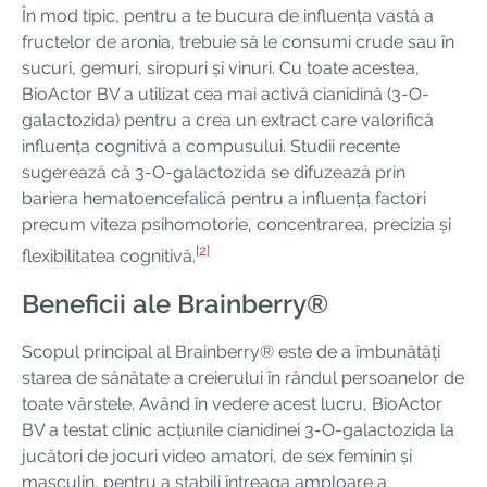
În mod tipic, pentru a te bucura de influența vastă a
fructelor de aronia, trebuie să le consumi crude sau în
sucuri, gemuri, siropuri și vinuri. Cu toate acestea,
BioActor BV a utilizat cea mai activă cianidină (3-O-
galactozida) pentru a crea un extract care valorifică
influența cognitivă a compusului. Studii recente
sugerează că 3-O-galactozida se difuzează prin
bariera hematoencefalică pentru a influența factori
precum viteza psihomotorie, concentrarea, precizia și
[2]
flexibilitatea cognitivă.
Beneficii ale Brainberry®
Scopul principal al Brainberry® este de a îmbunătăți
starea de sănătate a creierului în rândul persoanelor de
toate vârstele. Având în vedere acest lucru, BioActor
BV a testat clinic acțiunile cianidinei 3-O-galactozida la
jucători de jocuri video amatori, de sex feminin și
masculin, pentru a stabili întreaga amploare a