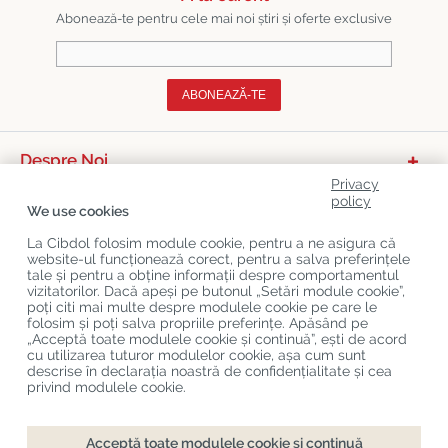
Abonează-te pentru cele mai noi știri și oferte exclusive
ABONEAZĂ-TE
Despre Noi
Privacy
Categorii De Produse
policy
We use cookies
Serviciu Relații Cu Clienții
La Cibdol folosim module cookie, pentru a ne asigura că
website-ul funcționează corect, pentru a salva preferințele
Ultimele Postări Pe Blog
tale și pentru a obține informații despre comportamentul
vizitatorilor. Dacă apeși pe butonul „Setări module cookie”,
poți citi mai multe despre modulele cookie pe care le
folosim și poți salva propriile preferințe. Apăsând pe
Copyright
©
Cibdol
Last updated 09-08-2026
„Acceptă toate modulele cookie și continuă”, ești de acord
Cibdol bv
, Handelsweg 1a, 5492NL Sint-Oedenrode, the Netherlands
cu utilizarea tuturor modulelor cookie, așa cum sunt
KvK: 76495035 VAT: NL860644923B01
descrise în declarația noastră de confidențialitate și cea
privind modulele cookie.
Acceptă toate modulele cookie și continuă