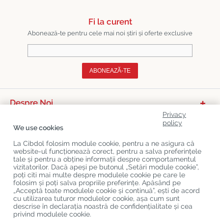
Fi la curent
Abonează-te pentru cele mai noi știri și oferte exclusive
ABONEAZĂ-TE
Despre Noi
Privacy
Categorii De Produse
policy
We use cookies
Serviciu Relații Cu Clienții
La Cibdol folosim module cookie, pentru a ne asigura că
website-ul funcționează corect, pentru a salva preferințele
Ultimele Postări Pe Blog
tale și pentru a obține informații despre comportamentul
vizitatorilor. Dacă apeși pe butonul „Setări module cookie”,
poți citi mai multe despre modulele cookie pe care le
folosim și poți salva propriile preferințe. Apăsând pe
Copyright
©
Cibdol
Last updated 08-08-2026
„Acceptă toate modulele cookie și continuă”, ești de acord
Cibdol bv
, Handelsweg 1a, 5492NL Sint-Oedenrode, the Netherlands
cu utilizarea tuturor modulelor cookie, așa cum sunt
KvK: 76495035 VAT: NL860644923B01
descrise în declarația noastră de confidențialitate și cea
privind modulele cookie.