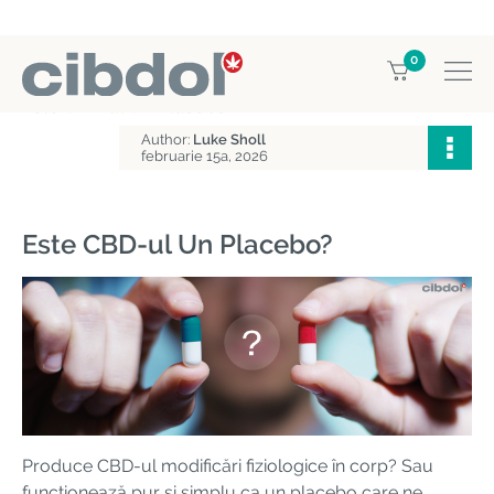
0
Home
Enciclopedia CBD
Este CBD-ul Un Placebo?
Author:
Luke Sholl
februarie 15a, 2026
Este CBD-ul Un Placebo?
Produce CBD-ul modificări fiziologice în corp? Sau
funcționează pur și simplu ca un placebo care ne