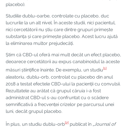
placebo).
Studiile dublu-oarbe, controlate cu placebo, duc
lucrurile la un alt nivel. În aceste studii, nici pacientul,
nici cercetătorii nu știu care dintre grupuri primește
substanța și care primește placebo. Acest lucru ajută
la eliminarea multor prejudecăți.
Știm că CBD-ul oferă mai mult decât un efect placebo,
deoarece cercetătorii au expus canabinoidul la aceste
[1]
măsuri științifice înainte. De exemplu, un studiu
aleatoriu, dublu-orb, controlat cu placebo din anul
2018 a testat efectele CBD-ului la pacienții cu convulsii.
Rezultatele au arătat că grupul căruia i-a fost
administrat CBD-ul s-au confruntat cu o scădere
semnificativă a frecvenței crizelor pe parcursul unei
luni, decât grupul placebo.
[2]
În plus, un studiu dublu-orb
publicat în „
Journal of