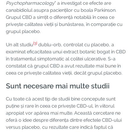
Psychopharmacology
” a investigat ce efecte are
canabidiolul asupra pacienților cu boala Parkinson.
Grupul CBD a simțit o diferență notabilă în ceea ce
privește calitatea vieții și bunăstarea, în comparație cu
grupul placebo.
[3]
Un alt studiu
dublu-orb, controlat cu placebo, a
examinat eficacitatea unui extract botanic bogat în CBD
în tratamentul simptomatic al colitei ulcerative. S-a
constatat că grupul CBD a avut rezultate mai bune în
ceea ce privește calitatea vieții, decât grupul placebo.
Sunt necesare mai multe studii
Cu toate că acest tip de studii bine concepute sunt
puține și rare în ceea ce privește CBD-ul, în viitorul
apropiat vor apărea mai multe. Această cercetare ne
oferă o idee despre diferența dintre efectele CBD-ului
versus placebo, cu rezultate care indică faptul că