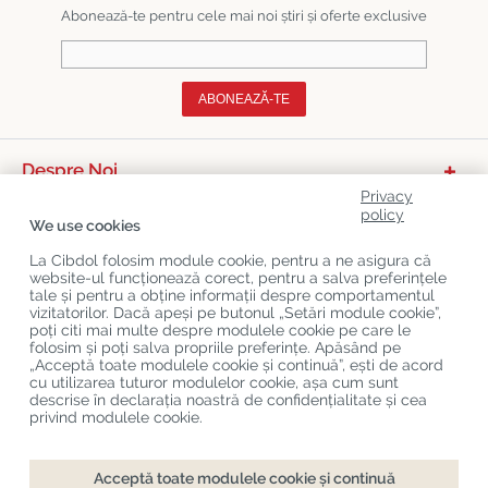
Abonează-te pentru cele mai noi știri și oferte exclusive
ABONEAZĂ-TE
Despre Noi
Privacy
Categorii De Produse
policy
We use cookies
Serviciu Relații Cu Clienții
La Cibdol folosim module cookie, pentru a ne asigura că
website-ul funcționează corect, pentru a salva preferințele
Ultimele Postări Pe Blog
tale și pentru a obține informații despre comportamentul
vizitatorilor. Dacă apeși pe butonul „Setări module cookie”,
poți citi mai multe despre modulele cookie pe care le
folosim și poți salva propriile preferințe. Apăsând pe
Copyright
©
Cibdol
Last updated 09-08-2026
„Acceptă toate modulele cookie și continuă”, ești de acord
Cibdol bv
, Handelsweg 1a, 5492NL Sint-Oedenrode, the Netherlands
cu utilizarea tuturor modulelor cookie, așa cum sunt
KvK: 76495035 VAT: NL860644923B01
descrise în declarația noastră de confidențialitate și cea
privind modulele cookie.
Acceptă toate modulele cookie și continuă