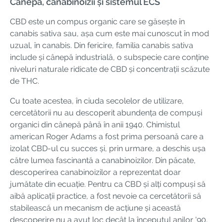
Cânepa, canabinoizii și sistemul ECS
CBD este un compus organic care se găsește în
canabis sativa sau, așa cum este mai cunoscut în mod
uzual, în canabis. Din fericire, familia canabis sativa
include și cânepă industrială, o subspecie care conține
niveluri naturale ridicate de CBD și concentrații scăzute
de THC.
Cu toate acestea, în ciuda secolelor de utilizare,
cercetătorii nu au descoperit abundența de compuși
organici din cânepă până în anii 1940. Chimistul
american Roger Adams a fost prima persoană care a
izolat CBD-ul cu succes și, prin urmare, a deschis ușa
către lumea fascinantă a canabinoizilor. Din păcate,
descoperirea canabinoizilor a reprezentat doar
jumătate din ecuație. Pentru ca CBD și alți compuși să
aibă aplicații practice, a fost nevoie ca cercetătorii să
stabilească un mecanism de acțiune și această
descoperire nu a avut loc decât la începutul anilor '90.