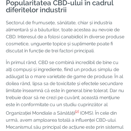
Popularitatea CBD-ului în cadrul
diferitelor industrii
Sectorul de frumusețe, sănătate, chiar și industria
alimentară și a băuturilor, toate acestea au nevoie de
CBD. Interesul de a folosi canabidiol în diverse produse
cosmetice, unguente topice și suplimente poate fi
discutat în funcție de trei factori principali.
În primul rând, CBD se combină incredibil de bine cu
alți compuși și ingrediente, fiind un produs simplu de
adăugat la o mare varietate de game de produse. În al
doilea rând, lipsa sa de toxicitate și efectele secundare
limitate înseamnă că este în general bine tolerat. Dar nu
trebuie doar să ne crezi pe cuvânt; această mențiune
este în conformitate cu un studiu cuprinzător al
[2]
Organizației Mondiale a Sănătății
(OMS). În cele din
urmă, avem amploarea totală a influenței CBD-ului.
Mecanismul său principal de acțiune este prin sistemul