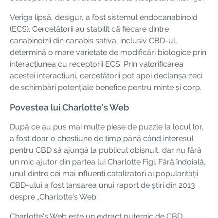
Veriga lipsă, desigur, a fost sistemul endocanabinoid
(ECS). Cercetătorii au stabilit că fiecare dintre
canabinoizii din canabis sativa, inclusiv CBD-ul,
determină o mare varietate de modificări biologice prin
interacțiunea cu receptorii ECS. Prin valorificarea
acestei interacțiuni, cercetătorii pot apoi declanșa zeci
de schimbări potențiale benefice pentru minte și corp.
Povestea lui Charlotte's Web
După ce au pus mai multe piese de puzzle la locul lor,
a fost doar o chestiune de timp până când interesul
pentru CBD să ajungă la publicul obișnuit, dar nu fără
un mic ajutor din partea lui Charlotte Figi. Fără îndoială,
unul dintre cei mai influenți catalizatori ai popularității
CBD-ului a fost lansarea unui raport de știri din 2013
despre „Charlotte's Web”.
Charlotte's Web este un extract puternic de CBD