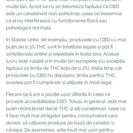
multe țări. Acest lucru se datorează faptului că CBD
este un canabinoid non-psihotrop, ceea ce înseamnă
că el nu interferează cu funcționarea fizică sau
psihologică normală.
În Statele Unite, de exemplu, produsele cu CBD cu mai
puțin de 0,3% THC sunt în totalitate legale și pot fi
achiziționate online și expediate în toată țara. Același
lucru este valabil și în multe țări europene (cu excepția
faptului că limita de THC este de 0,2%). Atâta timp cât
produsele cu CBD nu depășesc limita pentru THC,
acestea pot fi cumpărate și utilizate în mod legal.
Fiecare țară are o poziție ușor diferită în ceea ce
privește accesibilitatea CBD. Totuși, în general, este mai
puțin restricționat decât THC și alți canabinoizi, ceea ce
îl face mult mai atrăgător pentru consumatorii care
doresc să utilizeze produse pe bază de canabis și
cânepă. De asemenea, este mult mai ușor pentru