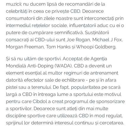
muzicii; nu ducem lipsă de recomandări de la
celebrități în ceea ce privește CBD. Deoarece
consumatorii din zilele noastre sunt interconectați prin
intermediul rețelelor sociale, influențatorii aduc cu ei o
putere de cumpărare semnificativă. Susținătorii
consacrați ai CBD-ului sunt Joe Rogan, Michael J Fox,
Morgan Freeman, Tom Hanks și Whoopi Goldberg.
Și să nu uităm de sportivi. Acceptat de Agenția
Mondială Anti-Doping (WADA), CBD a devenit un
element esențial al multor regimuri de antrenament
datorită efectelor sale de echilibrare - pe și în afara
pistei sau a terenului. De fapt, popularitatea pe scară
largă a CBD în întreaga lume a sportului este motivul
pentru care Cibdol a creat programul de sponsorizare
a sportivilor. Deoarece sunt atleți din mai multe
discipline sportive care utilizează CBD în mod regulat,
sprijinul lor determină interesul continuu și cercetarea.