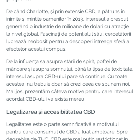
De când Charlotte, și prin extensie CBD, a pătruns în
inimile și mințile oamenilor în 2013, interesul a crescut
generând o industrie de milioane de dolari cu atracție
la nivel global. Fascinați de potențialul său, cercetătorii
lucrează neobosit pentru a descoperi întreaga sferă a
efectelor acestui compus.
De la influența sa asupra stării de spirit, poftei de
mâncare și asupra somnului, până la lipsa de toxicitate,
interesul asupra CBD-ului pare să continue. Cu toate
acestea, nu trebuie doar să crezi ceea ce spunem noi.
Mai jos, prezentăm câteva motive pentru care interesul
acordat CBD-ului va exista mereu.
Legalizarea și accesibilitatea CBD
Legalitatea este o parte semnificativă a motivului
pentru care consumul de CBD a luat amploare. Spre
deosebire de THC, CBD este mai puțin restricționat în