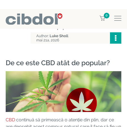
0
Home
Enciclopedia CBD
De ce este CBD atât de popular?
Author:
Luke Sholl
mai 21a, 2026
De ce este CBD atât de popular?
CBD
continuă să primească o atenție din plin, dar ce
are deosebit acest compus natural care îl face să fie un