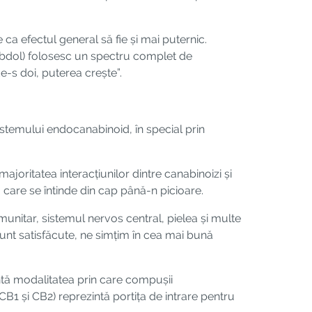
a efectul general să fie și mai puternic.
Cibdol) folosesc un spectru complet de
de-s doi, puterea crește”.
stemului endocanabinoid, în special prin
ajoritatea interacțiunilor dintre canabinoizi și
care se întinde din cap până-n picioare.
unitar, sistemul nervos central, pielea și multe
 sunt satisfăcute, ne simțim în cea mai bună
ntă modalitatea prin care compușii
1 și CB2) reprezintă portița de intrare pentru