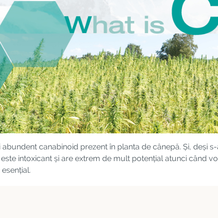
 abundent canabinoid prezent în planta de cânepă. Și, deși s-
u este intoxicant și are extrem de mult potențial atunci când v
esențial.