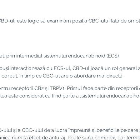
BD-ul, este logic să examinăm poziția CBC-ului față de omol
al, prin intermediul sistemului endocanabinoid (ECS)
puși interacționează cu ECS-ul, CBD-ul joacă un rol general 
ot corpul, în timp ce CBC-ul are o abordare mai directă.
tru receptorii CB2 și TRPV1. Primul face parte din receptorii 
lea este considerat ca fiind parte a „sistemului endocanabinoid e
ui și a CBC-ului de a lucra împreună și beneficiile pe care a
e unică numită efect de anturaj. Poate suna complex, dar termen