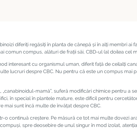
noizi diferiți regăsiți în planta de cânepă și în alți membri ai 
l mai comun compus, alături de frații săi, CBD-ul (al doilea ce
 interesant cu organismul uman, diferit față de ceilalți cana
lte lucruri despre CBC. Nu pentru că este un compus mai puțin 
 „canabinoidul-mamă”, suferă modificări chimice pentru a se
ici, în special în plantele mature, este dificil pentru cercetăt
re mai sunt încă multe de învățat despre CBC.
 într-o continuă creștere. Pe măsură ce tot mai multe dovezi a
compuși, spre deosebire de unul singur în mod izolat, atenția 