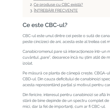
Ce produse cu CBC există?
ÎNTREBĂRI FRECVENTE
Ce este CBC-ul?
CBC-ul este unul dintre cei peste o sută de canabi
peste cincizeci de ani, acesta este al treilea ce
Canabicromenul pare să interacționeze într-un mod
cuvântul „pare”, deoarece încă nu știm atât de mu
izolat.
Pe măsură ce planta de cânepă crește, CBGA-ul,
CBD-ul. Din cauza deficitului de canabinoizi specif
acesta reprezentând parțial și motivul pentru ca
Din fericire, interesul pentru canabinoizi se află
stării de bine depinde de un spectru complet de 
mici, dar la fel de importanți, cum ar fi CBC-ul.