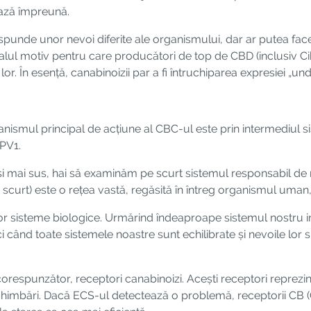
rează împreună.
nde unor nevoi diferite ale organismului, dar ar putea face c
ipalul motiv pentru care producători de top de CBD (inclusiv 
lor. În esență, canabinoizii par a fi întruchiparea expresiei „un
ismul principal de acțiune al CBC-ul este prin intermediul si
RPV1.
iși mai sus, hai să examinăm pe scurt sistemul responsabil de m
urt) este o rețea vastă, regăsită în întreg organismul uman, 
or sisteme biologice. Urmărind îndeaproape sistemul nostru im
i când toate sistemele noastre sunt echilibrate și nevoile lor
corespunzător, receptori canabinoizi. Acești receptori reprezi
imbări. Dacă ECS-ul detectează o problemă, receptorii CB (CB