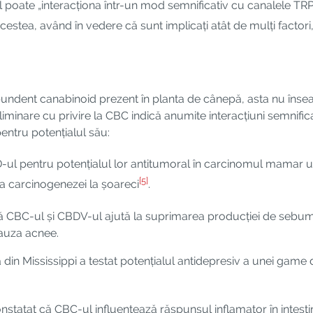
oate „interacționa într-un mod semnificativ cu canalele TRP”
acestea, având în vedere că sunt implicați atât de mulți facto
abundent canabinoid prezent în planta de cânepă, asta nu îns
iminare cu privire la CBC indică anumite interacțiuni semnifica
entru potențialul său:
D-ul pentru potențialul lor antitumoral în carcinomul mamar
[5]
va carcinogenezei la șoareci
.
 că CBC-ul și CBDV-ul ajută la suprimarea producției de sebu
auza acnee.
a din Mississippi a testat potențialul antidepresiv a unei ga
constatat că CBC-ul influențează răspunsul inflamator în intestin