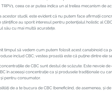
 TRPV1, ceea ce ar putea indica un al treilea mecanism de ac
acestor studii, este evident că nu putem face afirmații concr
 științifice au sporit interesul pentru potențialul holistic al
ul său cu mai multă acuratețe.
t timpul să vedem cum putem folosit acest canabinoid ca par
roduse includ CBC; vestea proastă este că puține dintre ele
concentrațiile de CBC sunt destul de scăzute. Este nevoie de
C în aceeași concentrație ca și produsele tradiționale cu ca
t și pentru consumator.
lități de a te bucura de CBC (beneficiind, de asemenea, și d