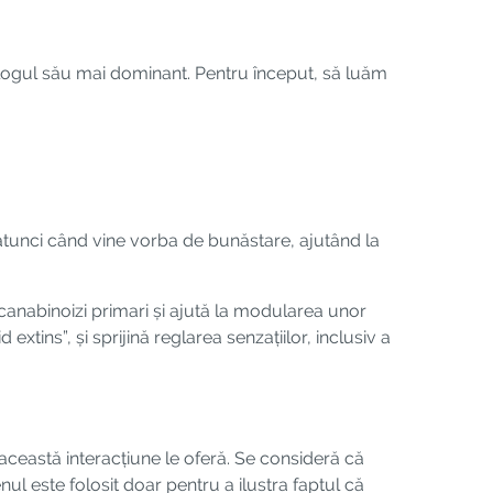
ogul său mai dominant. Pentru început, să luăm
atunci când vine vorba de bunăstare, ajutând la
canabinoizi primari și ajută la modularea unor
xtins”, și sprijină reglarea senzațiilor, inclusiv a
ceastă interacțiune le oferă. Se consideră că
ul este folosit doar pentru a ilustra faptul că