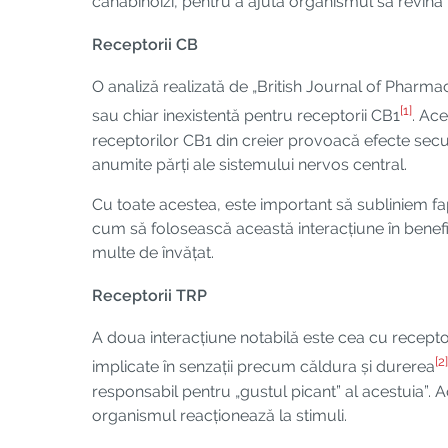
canabinoizi, pentru a ajuta organismul să revină l
Receptorii CB
O analiză realizată de „British Journal of Pharm
[1]
sau chiar inexistentă pentru receptorii CB1
. Ace
receptorilor CB1 din creier provoacă efecte secu
anumite părți ale sistemului nervos central.
Cu toate acestea, este important să subliniem fapt
cum să folosească această interacțiune în benefic
multe de învățat.
Receptorii TRP
A doua interacțiune notabilă este cea cu receptor
[2]
implicate în senzații precum căldura și durerea
responsabil pentru „gustul picant” al acestuia”
organismul reacționează la stimuli.