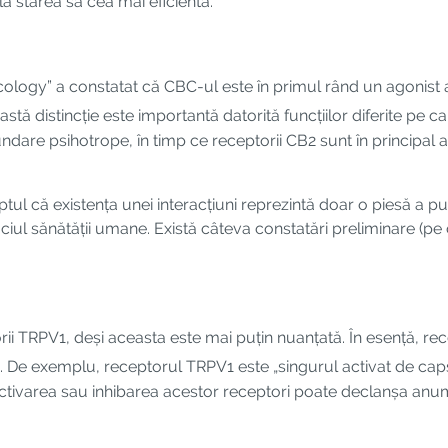
a starea sa cea mai eficientă.
acology” a constatat că CBC-ul este în primul rând un agonist 
astă distincție este importantă datorită funcțiilor diferite pe
ndare psihotrope, în timp ce receptorii CB2 sunt în principal 
ul că existența unei interacțiuni reprezintă doar o piesă a puzz
iul sănătății umane. Există câteva constatări preliminare (pe 
ii TRPV1, deși aceasta este mai puțin nuanțată. În esență, rec
. De exemplu, receptorul TRPV1 este „singurul activat de caps
. Activarea sau inhibarea acestor receptori poate declanșa an