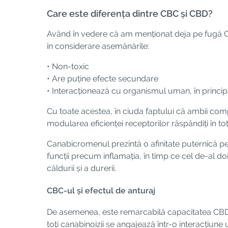
Care este diferența dintre CBC și CBD?
Având în vedere că am menționat deja pe fugă C
în considerare asemănările:
• Non-toxic
• Are puține efecte secundare
• Interacționează cu organismul uman, în princip
Cu toate acestea, în ciuda faptului că ambii com
modularea eficienței receptorilor răspândiți în t
Canabicromenul prezintă o afinitate puternică pen
funcții precum inflamația, în timp ce cel de-al doi
căldurii și a durerii.
CBC-ul și efectul de anturaj
De asemenea, este remarcabilă capacitatea CBD-ul
toți canabinoizii se angajează într-o interacțiun