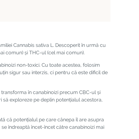
familiei Cannabis sativa L. Descoperit în urmă cu
l mai comun) și THC-ul (cel mai comun).
binoizi non-toxici. Cu toate acestea, folosim
sigur sau interzis, ci pentru că este dificil de
 transforma în canabinoizi precum CBC-ul și
ori să exploreze pe deplin potențialul acestora,
rată că potențialul pe care cânepa îl are asupra
se îndreaptă încet-încet către canabinoizi mai