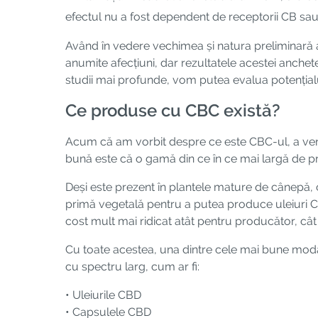
efectul nu a fost dependent de receptorii CB sau
Având în vedere vechimea și natura preliminară a 
anumite afecțiuni, dar rezultatele acestei anchete
studii mai profunde, vom putea evalua potențial
Ce produse cu CBC există?
Acum că am vorbit despre ce este CBC-ul, a veni
bună este că o gamă din ce în ce mai largă de p
Deși este prezent în plantele mature de cânepă, 
primă vegetală pentru a putea produce uleiuri CB
cost mult mai ridicat atât pentru producător, câ
Cu toate acestea, una dintre cele mai bune moda
cu spectru larg, cum ar fi:
• Uleiurile CBD
• Capsulele CBD