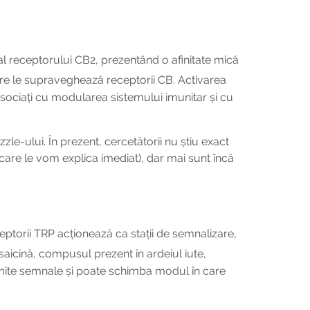
al receptorului CB2, prezentând o afinitate mică
 care le supraveghează receptorii CB. Activarea
asociați cu modularea sistemului imunitar și cu
le-ului. În prezent, cercetătorii nu știu exact
care le vom explica imediat), dar mai sunt încă
eptorii TRP acționează ca stații de semnalizare,
aicină, compusul prezent în ardeiul iute,
umite semnale și poate schimba modul în care