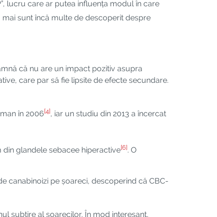
, lucru care ar putea influența modul în care
ri, mai sunt încă multe de descoperit despre
eamnă că nu are un impact pozitiv asupra
tive, care par să fie lipsite de efecte secundare.
[4]
 uman în 2006
, iar un studiu din 2013 a încercat
[6]
m din glandele sebacee hiperactive
. O
me de canabinoizi pe șoareci, descoperind că CBC-
ul subțire al șoarecilor. În mod interesant,