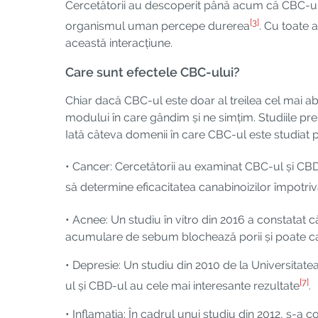
Cercetătorii au descoperit până acum că CBC-ul p
[3]
organismul uman percepe durerea
. Cu toate 
această interacțiune.
Care sunt efectele CBC-ului?
Chiar dacă CBC-ul este doar al treilea cel mai 
modului în care gândim și ne simțim. Studiile prel
Iată câteva domenii în care CBC-ul este studiat p
• Cancer: Cercetătorii au examinat CBC-ul și CB
să determine eficacitatea canabinoizilor împotri
• Acnee: Un studiu în vitro din 2016 a constatat
acumulare de sebum blochează porii și poate c
• Depresie: Un studiu din 2010 de la Universitate
[7]
ul și CBD-ul au cele mai interesante rezultate
.
• Inflamația: În cadrul unui studiu din 2012, s-a 