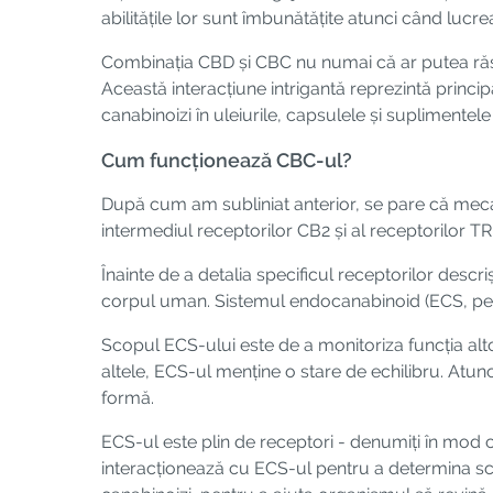
abilitățile lor sunt îmbunătățite atunci când luc
Combinația CBD și CBC nu numai că ar putea răspu
Această interacțiune intrigantă reprezintă princ
canabinoizi în uleiurile, capsulele și suplimentele 
Cum funcționează CBC-ul?
După cum am subliniat anterior, se pare că mecan
intermediul receptorilor CB2 și al receptorilor T
Înainte de a detalia specificul receptorilor descr
corpul uman. Sistemul endocanabinoid (ECS, pe sc
Scopul ECS-ului este de a monitoriza funcția alt
altele, ECS-ul menține o stare de echilibru. Atunc
formă.
ECS-ul este plin de receptori - denumiți în mod 
interacționează cu ECS-ul pentru a determina sch