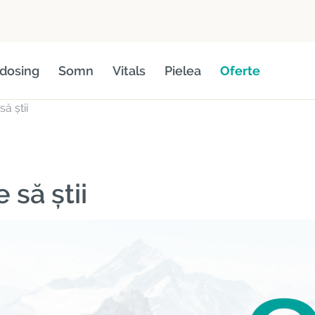
dosing
Somn
Vitals
Pielea
Oferte
ă știi
 să știi