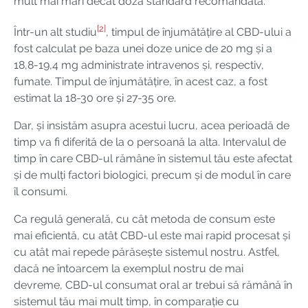
mult mai mari decât doza standard recomandată.
[2]
Într-un alt studiu
, timpul de înjumătățire al CBD-ului a
fost calculat pe baza unei doze unice de 20 mg și a
18,8-19,4 mg administrate intravenos și, respectiv,
fumate. Timpul de înjumătățire, în acest caz, a fost
estimat la 18-30 ore și 27-35 ore.
Dar, și insistăm asupra acestui lucru, acea perioadă de
timp va fi diferită de la o persoană la alta. Intervalul de
timp în care CBD-ul rămâne în sistemul tău este afectat
și de mulți factori biologici, precum și de modul în care
îl consumi.
Ca regulă generală, cu cât metoda de consum este
mai eficientă, cu atât CBD-ul este mai rapid procesat și
cu atât mai repede părăsește sistemul nostru. Astfel,
dacă ne întoarcem la exemplul nostru de mai
devreme, CBD-ul consumat oral ar trebui să rămână în
sistemul tău mai mult timp, în comparație cu