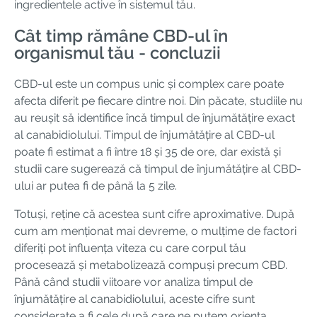
ingredientele active în sistemul tău.
Cât timp rămâne CBD-ul în
organismul tău - concluzii
CBD-ul este un compus unic și complex care poate
afecta diferit pe fiecare dintre noi. Din păcate, studiile nu
au reușit să identifice încă timpul de înjumătățire exact
al canabidiolului. Timpul de înjumătățire al CBD-ul
poate fi estimat a fi între 18 și 35 de ore, dar există și
studii care sugerează că timpul de înjumătățire al CBD-
ului ar putea fi de până la 5 zile.
Totuși, reține că acestea sunt cifre aproximative. După
cum am menționat mai devreme, o mulțime de factori
diferiți pot influența viteza cu care corpul tău
procesează și metabolizează compuși precum CBD.
Până când studii viitoare vor analiza timpul de
înjumătățire al canabidiolului, aceste cifre sunt
considerate a fi cele după care ne putem orienta.