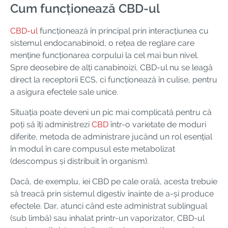
Cum funcționează CBD-ul
CBD-ul
funcționează în principal prin interacțiunea cu
sistemul endocanabinoid, o rețea de reglare care
menține funcționarea corpului la cel mai bun nivel.
Spre deosebire de alți canabinoizi, CBD-ul nu se leagă
direct la receptorii ECS, ci funcționează în culise, pentru
a asigura efectele sale unice.
Situația poate deveni un pic mai complicată pentru că
poți să îți administrezi
CBD
într-o varietate de moduri
diferite, metoda de administrare jucând un rol esențial
în modul în care compusul este metabolizat
(descompus și distribuit în organism).
Dacă, de exemplu, iei CBD pe cale orală, acesta trebuie
să treacă prin sistemul digestiv înainte de a-și produce
efectele. Dar, atunci când este administrat sublingual
(sub limbă) sau inhalat printr-un vaporizator, CBD-ul