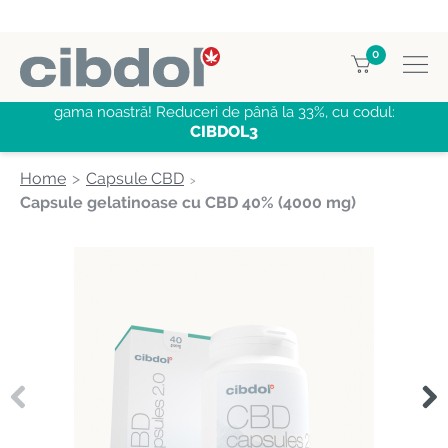
0
CUMPĂRĂ 3, PLĂTEȘTE PENTRU 2
CBD produse
din
gama noastră! Reduceri de până la 33%, cu codul:
CIBDOL3
Home
Capsule CBD
Capsule gelatinoase cu CBD 40% (4000 mg)