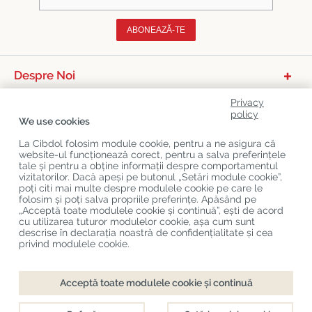
ABONEAZĂ-TE
Despre Noi
Categorii De Produse
Privacy
policy
We use cookies
Serviciu Relații Cu Clienții
La Cibdol folosim module cookie, pentru a ne asigura că
Ultimele Postări Pe Blog
website-ul funcționează corect, pentru a salva preferințele
tale și pentru a obține informații despre comportamentul
vizitatorilor. Dacă apeși pe butonul „Setări module cookie”,
poți citi mai multe despre modulele cookie pe care le
Copyright
©
Cibdol
Last updated 06-08-2026
folosim și poți salva propriile preferințe. Apăsând pe
Cibdol bv
, Handelsweg 1a, 5492NL Sint-Oedenrode, the Netherlands
„Acceptă toate modulele cookie și continuă”, ești de acord
KvK: 76495035 VAT: NL860644923B01
cu utilizarea tuturor modulelor cookie, așa cum sunt
descrise în declarația noastră de confidențialitate și cea
privind modulele cookie.
Finalizare comandă
Adaugă în coș
Acceptă toate modulele cookie și continuă
Disponibil direct