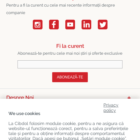
Pentru a fi la curent cu cele mai recente informații despre
companie
Fi la curent
Abonează-te pentru cele mai noi știri și oferte exclusive
ABONEAZĂ-TE
Despre Noi
Privacy
Categorii De Produse
policy
We use cookies
Serviciu Relații Cu Clienții
La Cibdol folosim module cookie, pentru a ne asigura că
website-ul funcționează corect, pentru a salva preferințele
Ultimele Postări Pe Blog
tale și pentru a obține informații despre comportamentul
vizitatorilor. Dacă apeși pe butonul „Setări module cookie”,