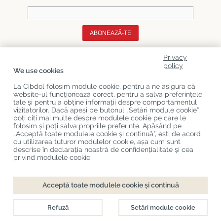
ABONEAZĂ-TE
Privacy
Despre Noi
policy
We use cookies
Categorii De Produse
La Cibdol folosim module cookie, pentru a ne asigura că
website-ul funcționează corect, pentru a salva preferințele
Serviciu Relații Cu Clienții
tale și pentru a obține informații despre comportamentul
vizitatorilor. Dacă apeși pe butonul „Setări module cookie”,
Ultimele Postări Pe Blog
poți citi mai multe despre modulele cookie pe care le
folosim și poți salva propriile preferințe. Apăsând pe
„Acceptă toate modulele cookie și continuă”, ești de acord
cu utilizarea tuturor modulelor cookie, așa cum sunt
Copyright
©
Cibdol
Last updated 08-08-2026
descrise în declarația noastră de confidențialitate și cea
Cibdol bv
, Handelsweg 1a, 5492NL Sint-Oedenrode, the Netherlands
privind modulele cookie.
KvK: 76495035 VAT: NL860644923B01
Acceptă toate modulele cookie și continuă
Refuză
Setări module cookie