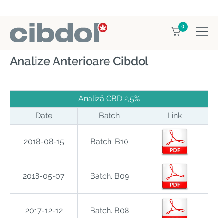
0
Home
Arhivă analize ulei CBD Cibdol
Analize Anterioare Cibdol
Analiză CBD 2,5%
Date
Batch
Link
2018-08-15
Batch. B10
2018-05-07
Batch. B09
2017-12-12
Batch. B08